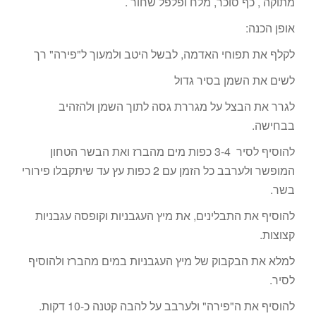
מתוקה , כף סוכר, מלח ופלפל שחור .
אופן הכנה:
לקלף את תפוחי האדמה, לבשל היטב ולמעוך ל"פירה" רך
לשים את השמן בסיר גדול
לגרר את הבצל על מגררת גסה לתוך השמן ולהזהיב
בבחישה.
להוסיף לסיר 3-4 כפות מים מהברז ואת הבשר הטחון
המופשר ולערבב כל הזמן עם 2 כפות עץ עד שיתקבלו פירורי
בשר.
להוסיף את התבלינים, את מיץ העגבניות וקופסה עגבניות
קצוצות.
למלא את הבקבוק של מיץ העגבניות במים מהברז ולהוסיף
לסיר.
להוסיף את ה"פירה" ולערבב על להבה קטנה כ-10 דקות.