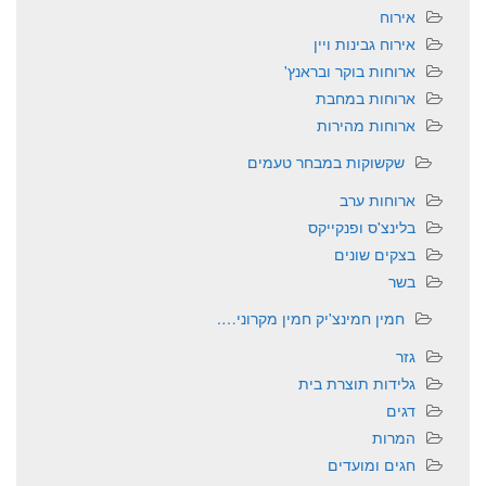
אירוח
אירוח גבינות ויין
ארוחות בוקר ובראנץ'
ארוחות במחבת
ארוחות מהירות
שקשוקות במבחר טעמים
ארוחות ערב
בלינצ'ס ופנקייקס
בצקים שונים
בשר
חמין חמינצ'יק חמין מקרוני….
גזר
גלידות תוצרת בית
דגים
המרות
חגים ומועדים