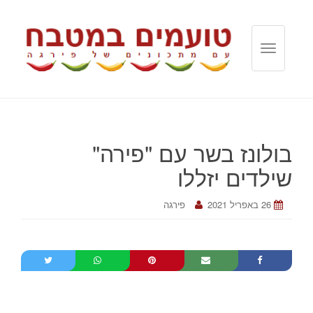
T
o
g
g
l
e
בולונז בשר עם "פירה"
n
a
שילדים יזללו
v
i
26 באפריל 2021
פירגה
g
a
t
i
o
n