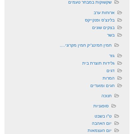
שקשוקות במבחר טעמים
ארוחות ערב
בלינצ'ס ופנקייקס
בצקים שונים
בשר
חמין חמינצ'יק חמין מקרוני….
גזר
גלידות תוצרת בית
דגים
המרות
חגים ומועדים
חנוכה
סופגניות
ט"ו בשבט
יום האהבה
יום העצמאות