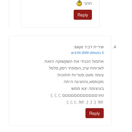
תהני
Reply
שירית דביר
says:
5 באוגוסט 2009 at 6:54
אתמול הכנתי את השקשוקה הזאת
לארוחת ערב,הוספתי רסק,פלפל
צומה מעט,פטריות חתוכות
מקופסא,והחגיגה היתה
בעיצומה.יצא ממש
טעיםםםםםםםםםםםם ;) ;) ;)
:lol: ;) ;) ;) :lol: ;) ;) ;)
Reply