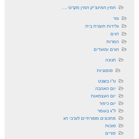
חמין חמינצ'יק חמין מקרוני….
גזר
גלידות תוצרת בית
דגים
המרות
חגים ומועדים
חנוכה
סופגניות
ט"ו בשבט
יום האהבה
יום העצמאות
יום כיפור
ל"ג בעומר
מתכונים מסורתיים לערבי חג
סוכות
פורים