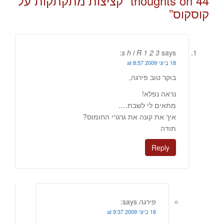
44 thoughts on “
קציצות מתקתקות על
קוסקוס
”
s h i R 1 2 3
says:
18 ביוני 2009 at 8:57
בוקר טוב פירגה,
נראה נפלא!
מתאים לי לשבת….
איך את קונה את גרגרי החומוס?
תודה
Reply
פירגה
says:
18 ביוני 2009 at 9:37