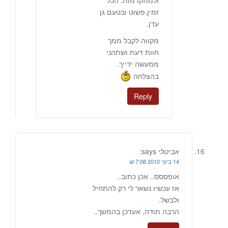
ולמתקדמות. הכל
זמין,פשוט ובטעם גן
עדן.
מקווה לקבל ממך
חוות דעת ושתהני
ממעשה ידייך.
בהצלחה
Reply
אביטלי
says:
14 ביוני 2010 at 7:08
אופססס.. אכן כתוב..
אז עכשיו נשאר לי רק להתחיל
ולבשל.
הרבה תודה, אעדכן בהמשך..