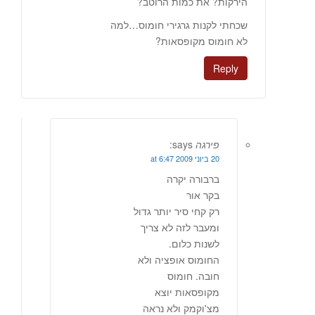
הירקות? את כמות הרוטב?
שכחתי לקנות גרגירי חומוס…למה
לא חומוס מקופסאות?
Reply
פירגה
says:
20 ביוני 2009 at 6:47
ברבורה יקרה
בקר אור
רק קחי סיר יותר גדול
ומעבר לזה לא צריך
לשנות כלום.
החומוס אופציה ולא
חובה. חומוס
מקופסאות יוצא
מצ'וקמק ולא נראה