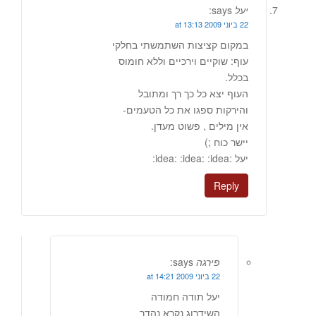
יעל
says:
22 ביוני 2009 at 13:13
במקום קציצות השתמשתי בחלקי
עוף: שוקיים וירכיים וללא חומוס
בכלל.
העוף יצא כל כך רך ומתובל
והירקות ספגו את כל הטעמים-
אין מילים , פשוט מעדן.
יישר כוח ;)
יעל :idea: :idea: :idea:
Reply
פירגה
says:
22 ביוני 2009 at 14:21
יעל תודה חמודה
השידרוג נקרא נהדר