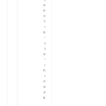
א
ת
ה
ד
ו
מ
י
נ
נ
ט
י
ו
ת
ו
ה
ט
ע
ם
.