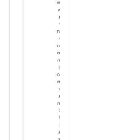
ש
ע
נ
י
ת
י
מ
ש
ה
ו
מ
ש
ו
נ
ה
:
!
:
ב
כ