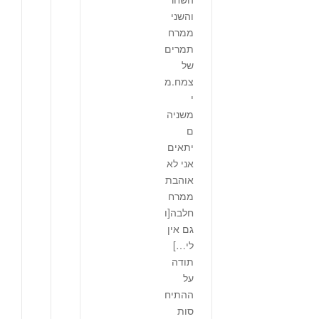
והשני
ממרח
תמרים
של
צמח.מ
י
משניה
ם
יתאים
אני לא
אוהבת
ממרח
חלבה[ו
גם אין
לי…]
תודה
על
ההתיח
סות