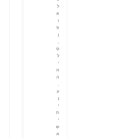
ל
א
ו
פ
ן
,
ס
ל
י
ח
ה
.
ע
נ
י
ת
י
ש
א