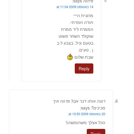
פירגה
says:
14 באוגוסט 2009 at 11:04
מרגנית הייי
תודה חמדתי.
הממרח ליד ממרח
שוקולד השחר פשוט
בטעם וניל. בצבע ל ב
ן . טעים.
שבת שלום
Reply
רוצה אותו דבר אבל פרווה איך
מכינים?
says:
20 באוגוסט 2009 at 13:50
הכל אצלך משהומשהו!