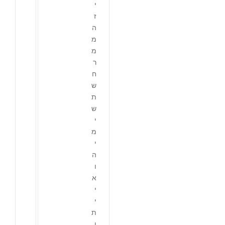
י
ז
ה
מ
מ
ר
ח
ש
ת
ש
י
מ
י
ה
ו
א
י
י
ת
ן