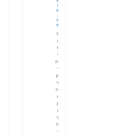
a
t
8
:
5
8
ד
ו
ר
י
ת
י
ק
ר
ה
ז
כ
ו
ר
ל
י