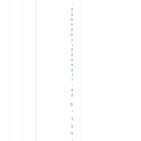
:
2
ב
ס
פ
ט
מ
ב
ר
2
0
0
9
a
t
7
:
4
2
פ
י
ר
ג
ה
י