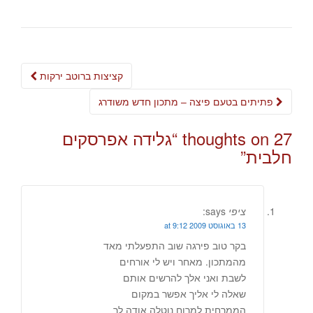
Post
קציצות ברוטב ירקות
navigation
פתיתים בטעם פיצה – מתכון חדש משודרג
27 thoughts on “
גלידה אפרסקים
חלבית
”
ציפי
says:
13 באוגוסט 2009 at 9:12
בקר טוב פירגה שוב התפעלתי מאד
מהמתכון. מאחר ויש לי אורחים
לשבת ואני אלך להרשים אותם
שאלה לי אליך אפשר במקום
הממרחית למרוח נוטלה אודה לך