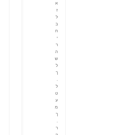
א
ז
ל
ב
ח
י
ר
ה
ש
ל
ך
.
ל
ט
ע
מ
ך
.
ר
ק