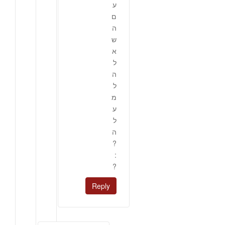
ע
ם
ה
ש
א
ל
ה
ל
מ
ע
ל
ה
?
:
?
Reply