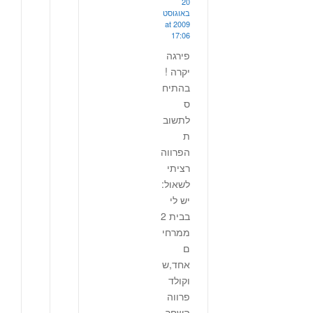
20
באוגוסט
2009 at
17:06
פירגה
יקרה !
בהתיח
ס
לתשוב
ת
הפרווה
רציתי
לשאול:
יש לי
בבית 2
ממרחי
ם
אחד,ש
וקולד
פרווה
השחר