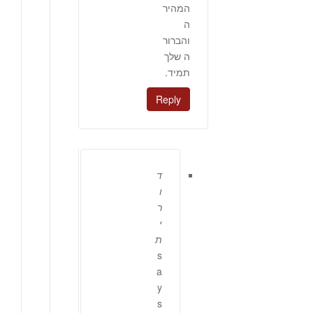
המהיר
ה
והברור
ה שלך
תמיד.
Reply
ד
ו
ר
י
ת
s
a
y
s