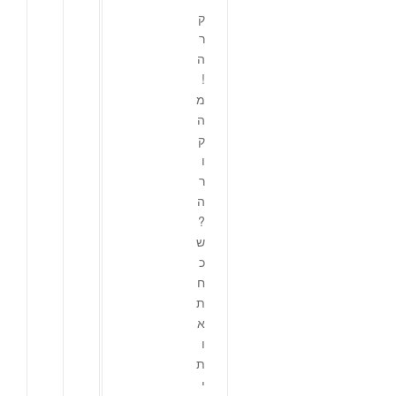
ק
ר
ה
!
מ
ה
ק
ו
ר
ה
?
ש
כ
ח
ת
א
ו
ת
י