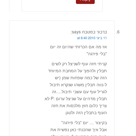
ברבור במטבח
says:
11 ביוני 2010 at 6:40
אז מה אם הכרזתי שהיום זה יום
"בלי פירגה"
קניתי חזה עוף לשניצל רק לשים
תבלין ולהפוך על המחבת המיוחד
הזה של כמה שפחות שמן (יש
ל-נווה תבלין משהו שנקרא תיבול
לגריל עוף עם עשבי תיבול….זה
תבלין מדהים על שניצל ערום :P לא
צריך כלום חוץ מלכסות את חזה
העוף בתבלין הזה ולטגן
בקיצור … יום "בלי פירגה"
אבל איך שהכנתי כאן נפשית את