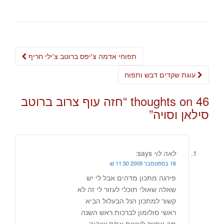
Post
תפוחי אדמה צ'יפס ברוטב צ'ילי חריף
navigation
עוגת שקדים דבש ותפוח
46 thoughts on “
חזה עוף צרוב ברוטב
סילאן וסויה
”
לאה לוי
says:
16 בספטמבר 2009 at 11:30
פירגה מתכון מדהים אבל לי יש
שאלה שאולי תוכלי לעזור לי זה לא
קשור למתכון הנל הבעלול הביא
ראשי סולומון לברכות ראש השנה
מה אפשר לעשות אתם שיהיה