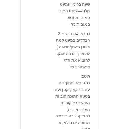
שעה בלימון ומעט
מלח—שטוף היטב
במים ומיובש
במגבות ניר
לטבול את הדג מ-2
הצדדים במעט קמח
ולטגן בשמן/חמאה )
לא צריך הרבה שמן.
להוציא את הדג
ולשמור בצד.
רוטב:
לטגן בצל חתוך קטן
עם גזר קצוץ קטן ועם
בטטה חתוכה קוביות
(אפשר גם קוביות
תפוחי אדמה)
להוסיף 2 כפות ריבה
מתוקה או סילאן או