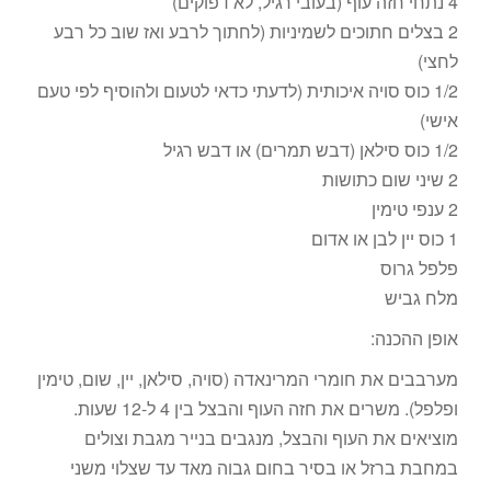
4 נתחי חזה עוף (בעובי רגיל, לא דפוקים)
2 בצלים חתוכים לשמיניות (לחתוך לרבע ואז שוב כל רבע
לחצי)
1/2 כוס סויה איכותית (לדעתי כדאי לטעום ולהוסיף לפי טעם
אישי)
1/2 כוס סילאן (דבש תמרים) או דבש רגיל
2 שיני שום כתושות
2 ענפי טימין
1 כוס יין לבן או אדום
פלפל גרוס
מלח גביש
אופן ההכנה:
מערבבים את חומרי המרינאדה (סויה, סילאן, יין, שום, טימין
ופלפל). משרים את חזה העוף והבצל בין 4 ל-12 שעות.
מוציאים את העוף והבצל, מנגבים בנייר מגבת וצולים
במחבת ברזל או בסיר בחום גבוה מאד עד שצלוי משני