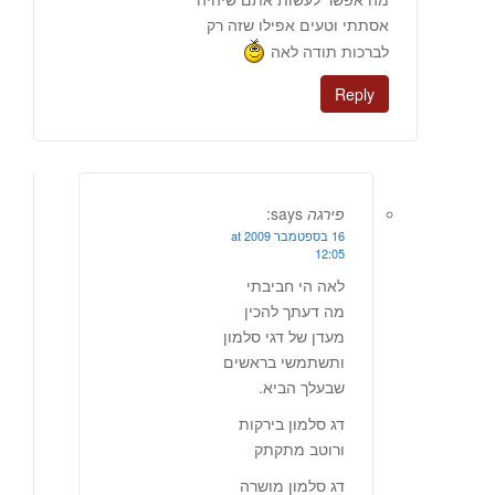
אסתתי וטעים אפילו שזה רק
לברכות תודה לאה
Reply
פירגה
says:
16 בספטמבר 2009 at
12:05
לאה הי חביבתי
מה דעתך להכין
מעדן של דגי סלמון
ותשתמשי בראשים
שבעלך הביא.
דג סלמון בירקות
ורוטב מתקתק
דג סלמון מושרה