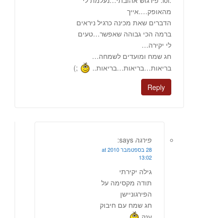
:lol: פירגוש אהובתי…נעלמת לי
מהאופק….אייך
הדברים שאת מכינה כרגיל ניראים
ברמה הכי גבוהה שאפשר…טעים
לי יקירה…
חג שמח ומועדים לשמחה…
בריאות…בריאות…בריאות..
;)
Reply
פירגה
says:
28 בספטמבר 2010 at
13:02
גילה יקירתי
תודה מקסימה על
הפירגוניישן
חג שמח עם חיבוק
ענק