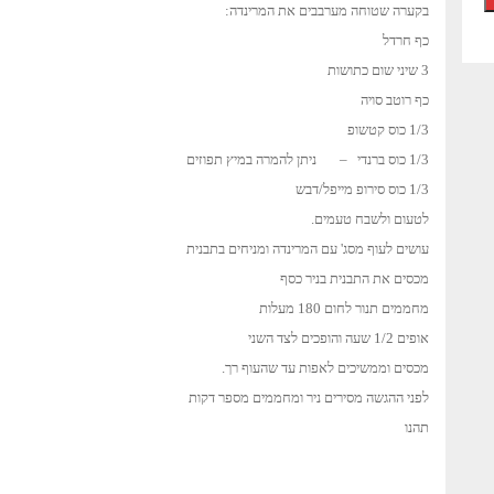
בקערה שטוחה מערבבים את המרינדה:
כף חרדל
3 שיני שום כתושות
כף רוטב סויה
1/3 כוס קטשופ
1/3 כוס ברנדי – ניתן להמרה במיץ תפוזים
1/3 כוס סירופ מייפל/דבש
לטעום ולשבח טעמים.
עושים לעוף מסג' עם המרינדה ומניחים בתבנית
מכסים את התבנית בניר כסף
מחממים תנור לחום 180 מעלות
אופים 1/2 שעה והופכים לצד השני
מכסים וממשיכים לאפות עד שהעוף רך.
לפני ההגשה מסירים ניר ומחממים מספר דקות
תהנו