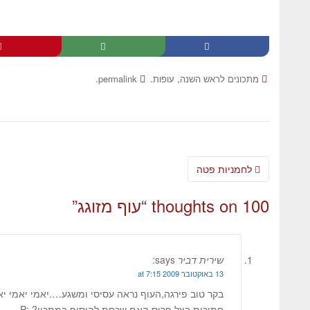
.
.
,
מתכונים לראש השנה
עופות
permalink
לחמניות פטה
100 thoughts on “
עוף מזוגג
”
שירית דביר
says:
13 באוקטובר 2009 at 7:15
בקר טוב פירגה,העוף נראה עסיסי ומשגע….יאמי יאמי יא
חתיכות בצל פרוס.האם שכחת להוסיף במתכון? :P