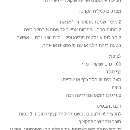
חבילה אינסטנט פודינג שוקולד – 80 גרם
מצרכים למלית הקרם:
2 מיכלי שמנת מתוקה ריץ' או אחר
2 כוסות חלב – לפרווה אפשר להשתמש בחלב סויה
2 חבילות אינסטנט פודינג וניל – ס"ה 160 גרם. אפשר
בטעם ריבת חלב או עם פיצפוצים או אחר.
לציפוי:
100 גרם שוקולד מריר
כף סוכר
מעט מים או חלב (כף או שתיים)
ביצה
100גרם חמאה/מרגרינה רכה
הכנת הבסיס:
להקציף 6 חלבונים . כשמתחיל להקציף להוסיף 3 כפות
סוכר ולהמשיך להקציף .
כשמוקצף,להוסיף בעדינות את החלמונים+האינסטנט פודינג