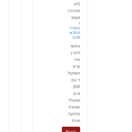
(לא
מזוהה)
says:
1
באפריל
2010 at
12:30
אפשר
להכין
את
קרם
השוקול
ד עם
200
גרם
שוקולד
ושמנת
מתוקה
אחת
Reply