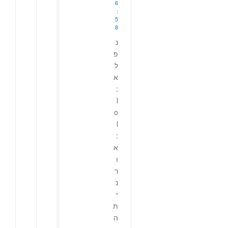
6
:
5
8
נ
פ
ל
א
:
l
o
l
:
א
ו
ר
נ
י
ת
ה