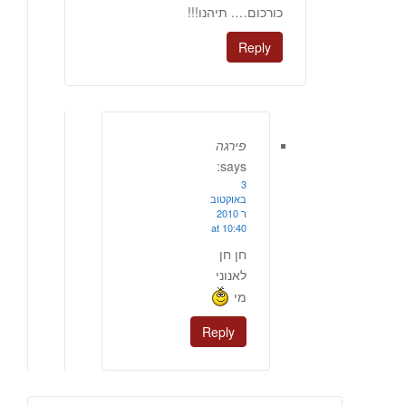
כורכום…. תיהנו!!!
Reply
פירגה
says:
3
באוקטוב
ר 2010
at 10:40
חן חן
לאנוני
מי
Reply