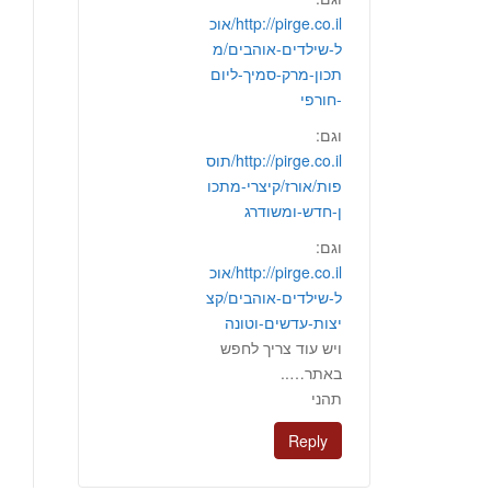
http://pirge.co.il/אוכ
ל-שילדים-אוהבים/מ
תכון-מרק-סמיך-ליום
-חורפי
וגם:
http://pirge.co.il/תוס
פות/אורז/קיצרי-מתכו
ן-חדש-ומשודרג
וגם:
http://pirge.co.il/אוכ
ל-שילדים-אוהבים/קצ
יצות-עדשים-וטונה
ויש עוד צריך לחפש
באתר…..
תהני
Reply