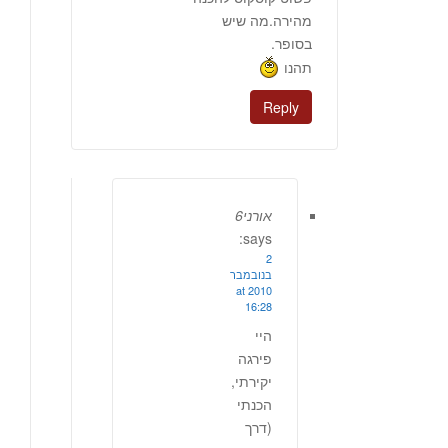
מהירה.מה שיש
בסופר.
תהנו
Reply
אורני6
says:
2
בנובמבר
2010 at
16:28
היי
פירגה
יקירתי,
הכנתי
(דרך