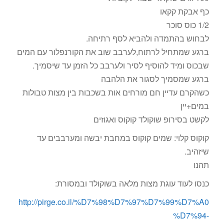
כף אבקת קקאו
1/2 כוס סוכר
לבחוש בהתמדה ולהביא לסף רתיחה.
ברגע שמתחיל לרתוח,לערבב שוב את הקורנפלור עם המים
שבכוס ומיד להוסיף לסיר ולערבב כל הזמן עד שיסמיך.
ברגע שמסמיך לסגור את הלהבה
כשהקרם עדיין חם מורחים אות בשכבות בין מצות טבולות
במים+יין
לקשט בסירופ שוקולד קוקוס ואגוזים
קוקוס קלוי: שמים קוקוס במחבת יבשה ומערבבים עד
שיזהיב.
תהנו
כנסו לעוד עוגת מצות מלאה בשוקולד ובמסורת:
http://pirge.co.il/%D7%98%D7%97%D7%99%D7%A0
%D7%94-