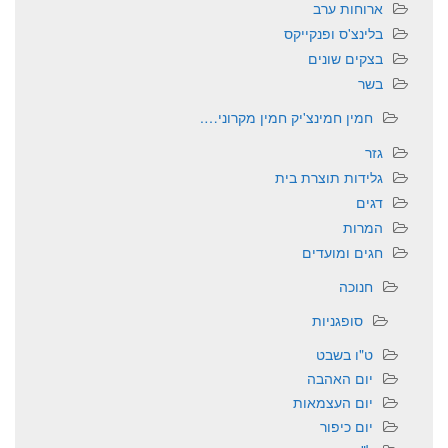
ארוחות ערב
בלינצ'ס ופנקייקס
בצקים שונים
בשר
חמין חמינצ'יק חמין מקרוני….
גזר
גלידות תוצרת בית
דגים
המרות
חגים ומועדים
חנוכה
סופגניות
ט"ו בשבט
יום האהבה
יום העצמאות
יום כיפור