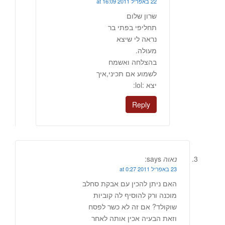
22 באפריל 2011 at 16:09
שרון שלום
תחליפי בפתי בר
נראה לי שיצא
מעולה.
בהצלחה ואשמח
לשמוע אם תכיני,איך
יצא :lol:
Reply
נאוה
says:
23 באפריל 2011 at 0:27
האם ניתן להכין עם אבקת סחלב
מוכנה ורק להוסיף לה קוביות
שוקולד? אם זה לא כשר לפסח
וזאת הבעיה אכין אותה לאחר