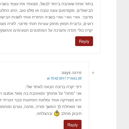
בתור אחת שאהבה ביותר לבשל, מצאתי את עצמי בשנים
הבישולים. מקסימום עוגה טובה או סלט טוב. החג החל
מדובר. וואיי וואיי וואיי בשניה החזרת אותי לשנות הביש
רועים, כרובית חמוץ מתוק עוגיות תותי פרוטי, לזניה מצות
יקרה כולי תודה והערכה על המתכונים הטעימים וההשקעה
Reply
פירגה
says:
25 באפריל 2011 at 15:42
דפי יקרה ברוכה הבאה לאתר שלי.
אני "מתה" על אחותך ומאוהבת בה מאד.אמנם ויר
היא מצחיקה אותי ומלאת הפתעות וכבר הכרתי 
אני מאחלת לך המשך פורה, מהנה, טעים ומוחמא 
חיבוק מהלב
ובהצלחה.
Reply