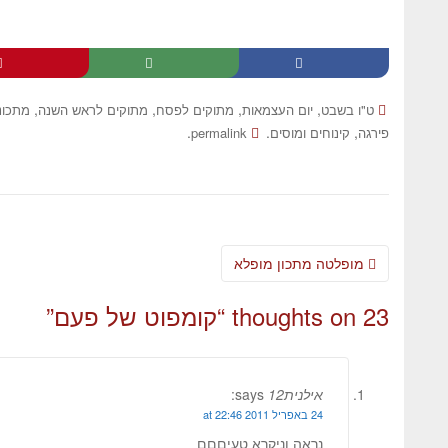
,
,
,
,
ט"ו בשבט
יום העצמאות
מתוקים לפסח
מתוקים לראש השנה
מתכונ
.
.
,
פירגה
קינוחים ומוסים
permalink
מופלטה מתכון מופלא
23 thoughts on “
קומפוט של פעם
”
אילנית12
says:
24 באפריל 2011 at 22:46
נראה וניקרא טעיםםם