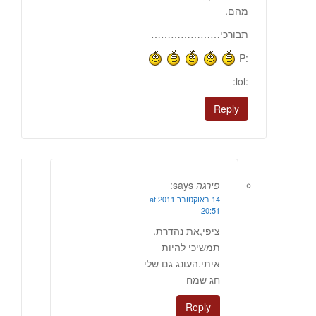
מהם.
תבורכי…………………
:P
:lol:
Reply
פירגה
says:
14 באוקטובר 2011 at
20:51
ציפי,את נהדרת.
תמשיכי להיות
איתי.העונג גם שלי
חג שמח
Reply