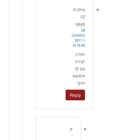
אילנית
12
says:
28
בספטמב
ר 2011
at 16:40
תודה
יקירה
גם לך
ולמשפ
חתך.
Reply
פ
י