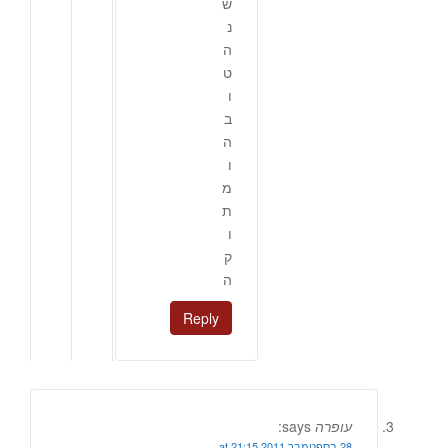
ש
נ
ה
ט
ו
ב
ה
ו
מ
ת
ו
ק
ה
Reply
עופרה
says:
28 בספטמבר 2011 at 21:15