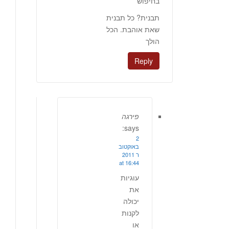
בחיפוש
תבנית? כל תבנית
שאת אוהבת. הכל
הולך
Reply
פירגה
says:
2
באוקטוב
ר 2011
at 16:44
עוגיות
את
יכולה
לקנות
או