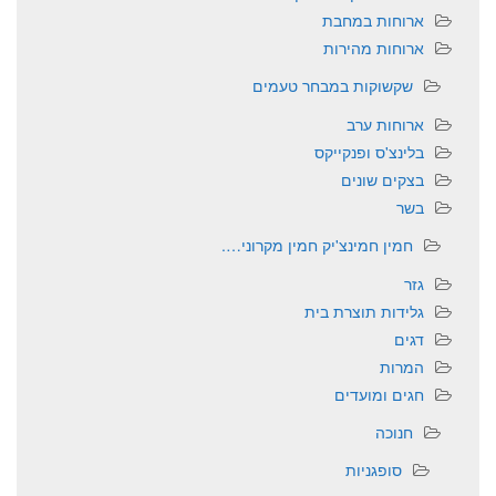
ארוחות במחבת
ארוחות מהירות
שקשוקות במבחר טעמים
ארוחות ערב
בלינצ'ס ופנקייקס
בצקים שונים
בשר
חמין חמינצ'יק חמין מקרוני….
גזר
גלידות תוצרת בית
דגים
המרות
חגים ומועדים
חנוכה
סופגניות