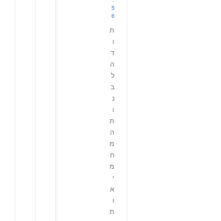
5
6
ת
ו
ד
ה
ל
ב
נ
ו
ת
ה
מ
ח
מ
י
א
ו
ת