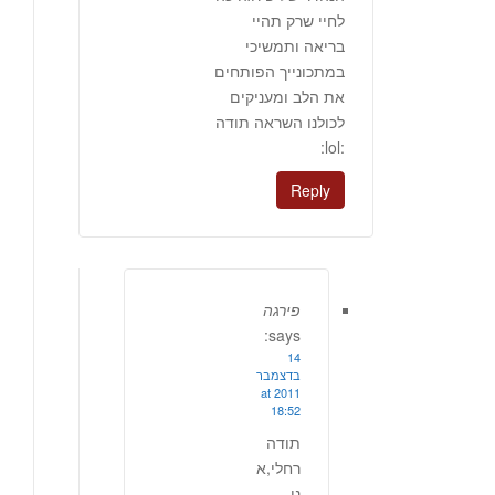
לחיי שרק תהיי
בריאה ותמשיכי
במתכונייך הפותחים
את הלב ומעניקים
לכולנו השראה תודה
:lol:
Reply
פירגה
says:
14
בדצמבר
2011 at
18:52
תודה
רחלי,א
ני