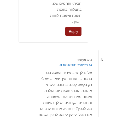
הביתי והחמים שלנו.
בהצלחה בהכנת
העוגה ואשמח לחוות
דעתך.
Reply
גיא
says:
14 בדצמבר 2011 at 16:26
שלום לך שוב פירגה העוגה כבר
בתנור … ואדווח איך יצא … יש לי
רק בקשה קטנה בחנוכה אישתי
אהובתיהובתי חוגגת יום הולדת
ואנחנו מארחים את המשפחה
והחברים הקרובים יש לך רעיונות
מה להכין? זו תהיה ארוחת ערב אז
אם תוכלי לייעץ לי מה להכין אשמח