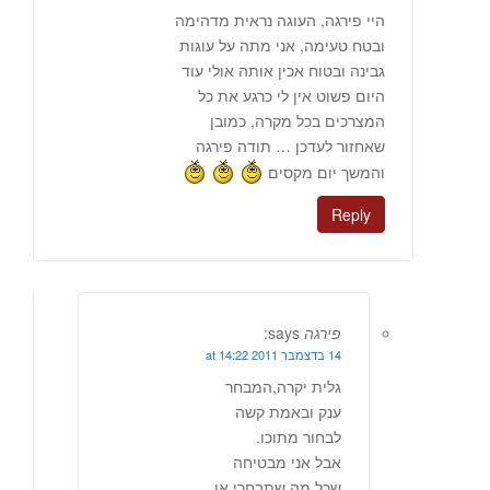
היי פירגה, העוגה נראית מדהימה
ובטח טעימה, אני מתה על עוגות
גבינה ובטוח אכין אותה אולי עוד
היום פשוט אין לי כרגע את כל
המצרכים בכל מקרה, כמובן
שאחזור לעדכן … תודה פירגה
והמשך יום מקסים
Reply
פירגה
says:
14 בדצמבר 2011 at 14:22
גלית יקרה,המבחר
ענק ובאמת קשה
לבחור מתוכו.
אבל אני מבטיחה
שכל מה שתבחרי או