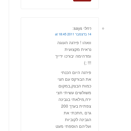
רחלי
says:
14 בדצמבר 2011 at 18:45
וואהו ! פירגה העוגה
נראית מקצועית
ומדהימה יבורכו ידייך
!!! ;)
פירגה היום הכנתי
את הבורקס עם חצי
כמות הבצק,במקום
משולשים עשיתי חצי
ירח,מילאתי בגבינה
צפתית בערך 200
גרם ,חתכתי את
הגבינה לקוביות
ועליהם הוספתי מעט