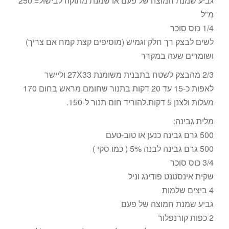
גביע שמנת חמוצה של פעם או שמנת מתוקה לבישול= 250
מ"ל
1/4 כוס סוכר
לשים לבצק רך חלק וגמיש (מוסיפים קצת קמח אם צריך)
ושומרים שעה במקרר
2/3 מהבצק לשטח בתבנית משומנת 27X33 וליישר
לאפות כ-15 עד 20 דקות בתנור שחומם מראש בחום 170
מעלות ולצנן 5 דקות.להוריד חום תנור ל-150.
מלית גבינה:
500 גרם גבינה כנען או טוב-טעם
500 גרם גבינה לבנה 5% ( כמו סקי )
3/4 כוס סוכר
שקית אינסטנט פודינג וניל
4 ביצים שלמות
גביע שמנת חמוצה של פעם
2 כפות קורנפלור