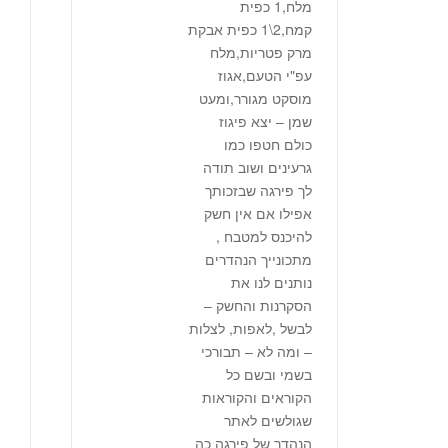
מלח,1 כפית
קמח,2\1 כפית אבקת
מרק פטריות,מלח
עפ"י הטעם,אגוז
מוסקט מגורר,ומעט
שמן – יצא פיגוז
כולם חטפו כמו
גרעינים ושוב תודה
לך פירגה שבזכותך
אפילו אם אין חשק
להיכנס למטבח ,
מתכונייך הנהדרים
נותנים לנו את
הסקרנות והחשק –
לבשל ,לאפות, לצלות
– ומה לא – תבורכי
בשמי ובשם כל
הקוראים והקוראות
שגולשים לאתר
הנהדר של פירגה כה