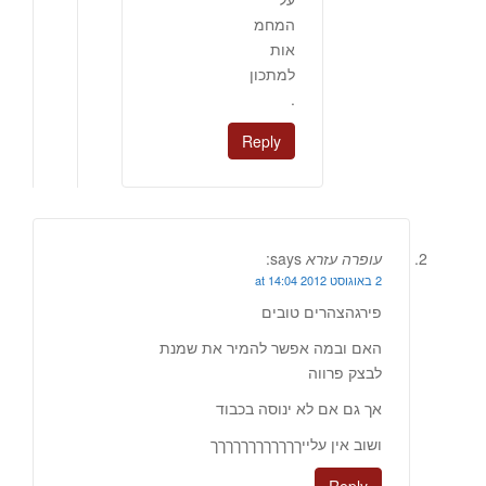
המחמ
אות
למתכון
.
Reply
עופרה עזרא
says:
2 באוגוסט 2012 at 14:04
פירגהצהרים טובים
האם ובמה אפשר להמיר את שמנת
לבצק פרווה
אך גם אם לא ינוסה בכבוד
ושוב אין עלייךךךךךךךךךךךך