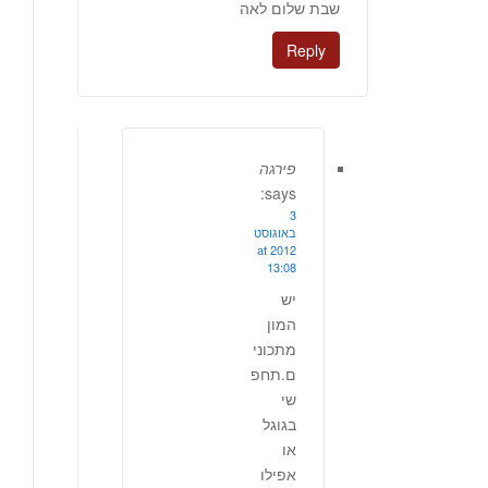
שבת שלום לאה
Reply
פירגה
says:
3
באוגוסט
2012 at
13:08
יש
המון
מתכוני
ם.תחפ
שי
בגוגל
או
אפילו