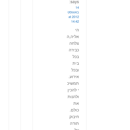
says:
14
באוגוסט
2012 at
14:42
הי
אליה,ה
צלחה
כבירה
בכל
בית
ובכל
אירוע.
תמשיכ
י להכין
ולהנות
את
כולם.
חיבוק
תודה
על