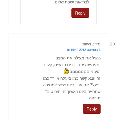
לבריאות ושבת שלום.
Reply
מירב
says:
3 באוגוסט 2012 at 16:40
כרגיל את מצילה את המצב
ומפתיעה עם דברים חדשים, קלים
וטעימיםםםםםםם
זה יוצא קשה כמו בייגלה או רך כמו
בייגל? אם אכין ביום שישי למסיבה
שתהייה ביום ראשון זה יהיה טוב?
תודהה
Reply