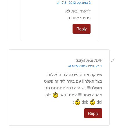
2 באוגוסט 2012 at 17:31
לדעתי יבש. לא
ניסיתי אחרת.
Reply
עינת וגיא
says:
2 באוגוסט 2012 at 18:50
שיחקת אותה פירגה עם המקלות
בצל האלה!! עם בירה ליד זה פשוט
מושלם!!! ושיהיה לכולםםםםם חג
אהבה שמח!!!! עינת וגיא.
:lol:
:lol:
:lol:
Reply