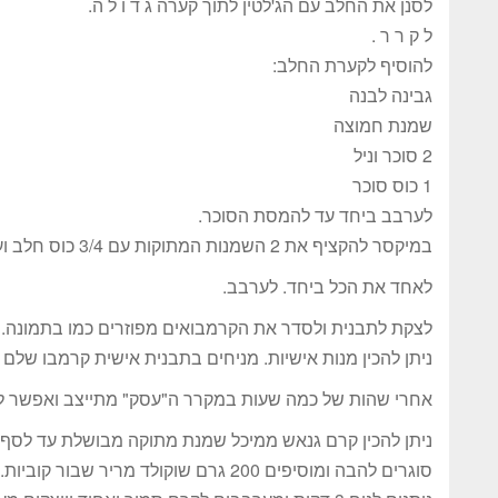
לסנן את החלב עם הג'לטין לתוך קערה ג ד ו ל ה.
ל ק ר ר .
להוסיף לקערת החלב:
גבינה לבנה
שמנת חמוצה
2 סוכר וניל
1 כוס סוכר
לערבב ביחד עד להמסת הסוכר.
במיקסר להקציף את 2 השמנות המתוקות עם 3/4 כוס חלב ועם שקית אינסטנט פודינג וניל.
לאחד את הכל ביחד. לערבב.
לצקת לתבנית ולסדר את הקרמבואים מפוזרים כמו בתמונה.
ניתן להכין מנות אישיות. מניחים בתבנית אישית קרמבו שלם ו
אחרי שהות של כמה שעות במקרר ה"עסק" מתייצב ואפשר לצפ
ניתן להכין קרם גנאש ממיכל שמנת מתוקה מבושלת עד לסף 
סוגרים להבה ומוסיפים 200 גרם שוקולד מריר שבור קוביות.