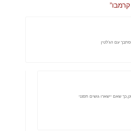
קרמבו
”
תבך עם הג'לטין
ן,כך שאם יישארו גושים תסנני