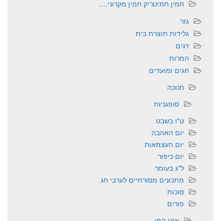
חמין חמינצ'יק חמין מקרוני….
גזר
גלידות תוצרת בית
דגים
המרות
חגים ומועדים
חנוכה
סופגניות
ט"ו בשבט
יום האהבה
יום העצמאות
יום כיפור
ל"ג בעומר
מתכונים מסורתיים לערבי חג
סוכות
פורים
אזני המן