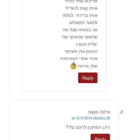
מריבוע אחד לרדד
אותו קצת להגדיל
אותו ברידוד ,למלא
ולסגור למשולש.
אני בטוחה שכל מה
שתעשי מהאתר שלי
יצליח ובענין
הטעם,את תשתפי
אותי אחרי הטעימות.
שלך,פירגה
Reply
אילנה
says:
23 באוגוסט 2013 at 12:10
היכן המתכון לרוטב צלי?
Reply