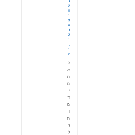
ר
2
0
1
3
a
t
2
1
:
1
2
ל
א
ת
מ
י
ד
מ
ו
ת
ר
ל