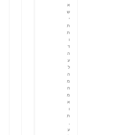
א
ש
י
ת
ת
ו
ד
ה
ע
ל
ה
מ
ח
מ
א
ו
ת
,
ע