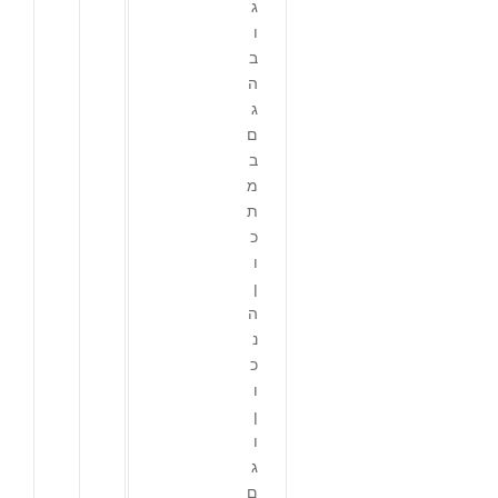
ג
ו
ב
ה
ג
ם
ב
מ
ת
כ
ו
ן
ה
נ
כ
ו
ן
ו
ג
ם