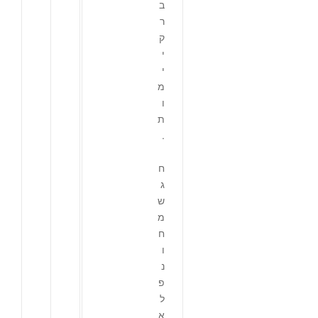
ב
ר
ק
י
י
מ
ו
ת
.
ח
ג
ש
מ
ח
ו
נ
פ
ל
א