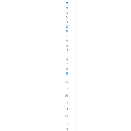
ד
צ
מ
ב
ר
2
0
1
4
a
t
1
4
:
2
6
ה
י
א
ו
ר
ה
,
ר