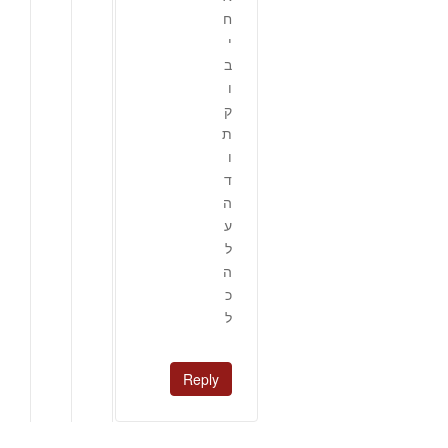
ח
י
ב
ו
ק
ת
ו
ד
ה
ע
ל
ה
כ
ל
Reply