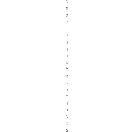
ל
ה
פ
י
ר
ג
ו
ן
ו
ע
ל
ה
ש
ד
ר
ו
ג
ל
ב
צ