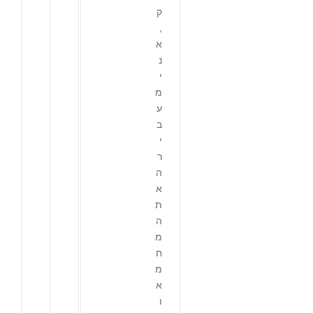
ק
,
א
נ
י
מ
ע
ב
י
ר
ה
א
ת
ה
מ
ח
מ
א
ו