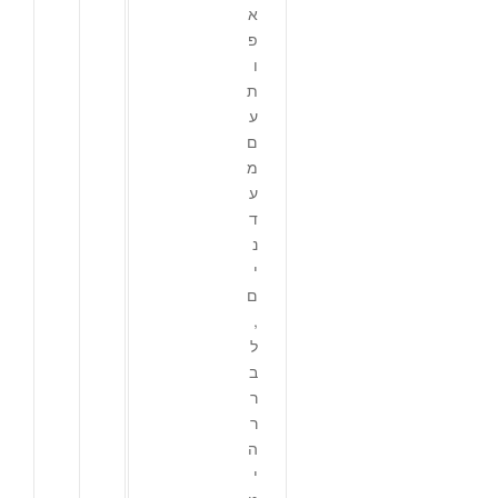
א
פ
ו
ת
ע
ם
מ
ע
ד
נ
י
ם
,
ל
ב
ר
ר
ה
י