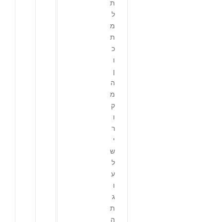
ת
ל
מ
ת
כ
ו
ן
ה
מ
ק
ו
ר
י
ש
ל
ע
ו
ג
ת
ה