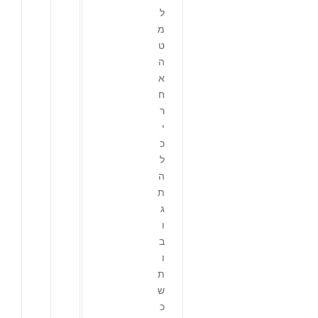
ל
מ
ט
ה
א
ח
ר
י
כ
ל
ה
ת
ג
ו
ב
ו
ת
ש
כ