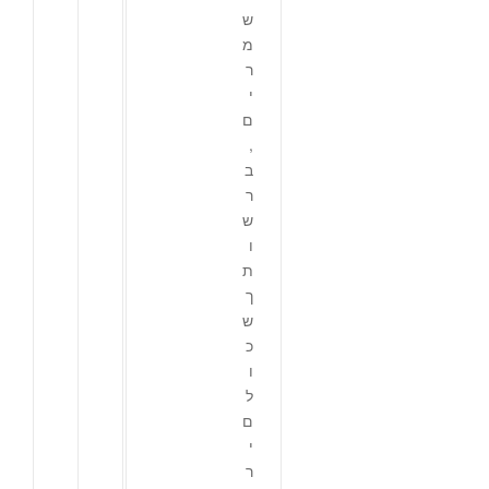
ש
מ
ר
י
ם
,
ב
ר
ש
ו
ת
ך
ש
כ
ו
ל
ם
י
ר