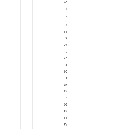
א
ו
.
ל
ה
ב
א
,
א
נ
א
ר
ש
מ
י
א
ת
ה
ת