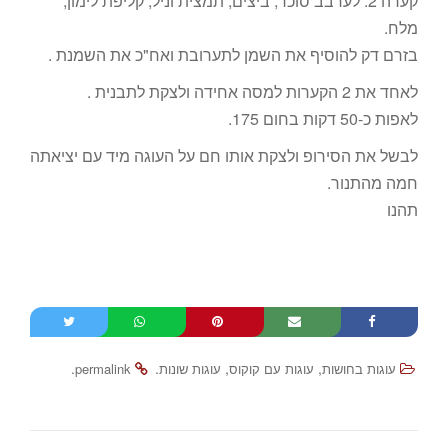
קערה 2: לערבב סוכר, ביצים, תמצית וניל, קליפת לימון,
מלח.
בזרם דק להוסיף את השמן לתערובת ואח"כ את השמנת .
לאחד את 2 הקערות למסה אחידה ולצקת לתבנית .
לאפות כ-50 דקות בחום 175.
לבשל את הסירופ ולצקת אותו חם על העוגה מיד עם יציאתה
חמה מהתנור.
תהנו
.
.
,
,
עוגות בחושות
עוגות עם קוקוס
עוגות שונות
permalink