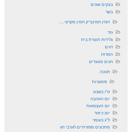
בצקים שונים
בשר
חמין חמינצ'יק חמין מקרוני….
גזר
גלידות תוצרת בית
דגים
המרות
חגים ומועדים
חנוכה
סופגניות
ט"ו בשבט
יום האהבה
יום העצמאות
יום כיפור
ל"ג בעומר
מתכונים מסורתיים לערבי חג