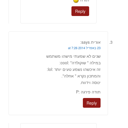
Reply
אורית
says:
23 באפריל 2014 at 7:26
שנים לא שמעתי מישהו משתמש
במילה " שוקולדה" :cool:
זה איכשהו נשמע טעים יותר :lol:
והמתכון נקרא " אחלה".
ינוסה וידווח.
תודה פירגה :P
Reply