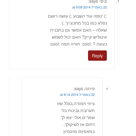
ציפי
says:
22 באפריל 2014 at 9:09
;) ינוסה עוד השבוע ;) עושה רושם
נפלא כמו בכל מתכונייך ;)
שאלה – האם אפשר גם בתבנית
אינגליש-קייק? האם יכול לשמש
כעוגה.? :cool: תודה חמה :cool:
Reply
פירגה
says:
22 באפריל 2014 at 9:14
ציפי חמודה,בגלל שזו
תערובת גבינות בלי
שמרים,אולי יצא לך
דחוס.אז לשיקולך.
במאפינס מהנסיון