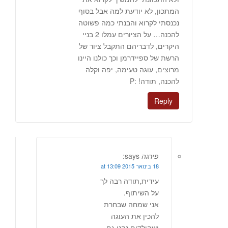
המתכון, לא יודעת למה אבל בסוף
נכנסתי לקרוא והבנתי כמה פשוטה
להכנה… על הציורים עמלו 2 בניי
היקרים, לדבריהם התקבל ציור של
הרשת של ספיידרמן וכך כולנו היינו
מרוצים, עוגה טעימה, יפה וקלה
להכנה, תודה! :P
Reply
פירגה
says:
18 בינואר 2015 at 13:09
עידית,תודה רבה לך
על השיתוף.
אני שמחה שבחרת
להכין את העוגה
ושהילדים נהנו גם