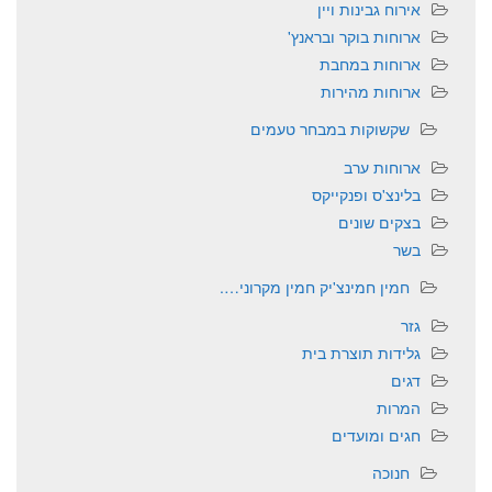
אירוח גבינות ויין
ארוחות בוקר ובראנץ'
ארוחות במחבת
ארוחות מהירות
שקשוקות במבחר טעמים
ארוחות ערב
בלינצ'ס ופנקייקס
בצקים שונים
בשר
חמין חמינצ'יק חמין מקרוני….
גזר
גלידות תוצרת בית
דגים
המרות
חגים ומועדים
חנוכה