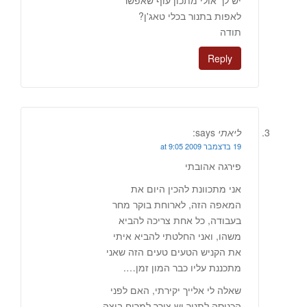
יש לך אולי מתכון עוף שאפשר
לאפות בתנור בכלי טאג'ן?
תודה
Reply
ליאתי
says:
19 בדצמבר 2009 at 9:05
פירגה אהובתי
אני מתכוונת להכין היום את
המאפה הזה, לארוחת בוקר מחר
בעבודה, כל אחת צריכה להביא
משהו, ואני החלטתי להביא איתי
את הקניש הטעים טעים הזה שאני
מתכננת עליו כבר המון זמן….
שאלה לי אלייך יקירתי, האם לפני
הכניסה לתנור יש צורך למרוח ביצה