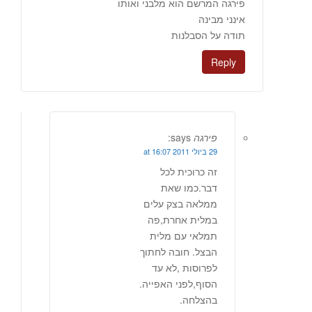
פירגה המרשם הוא מלבני ואותו
אינני מבינה
תודה על הסבלנות
Reply
פירגה
says:
29 ביולי 2011 at 16:07
זה כרוכית לכל
דבר.כמו שאת
ממלאה בצק עלים
במלית אחרת,פה
תמלאי עם מלית
הבצל. חובה לחתוך
לפרוסות ,לא עד
הסוף,לפני האפייה.
בהצלחה.