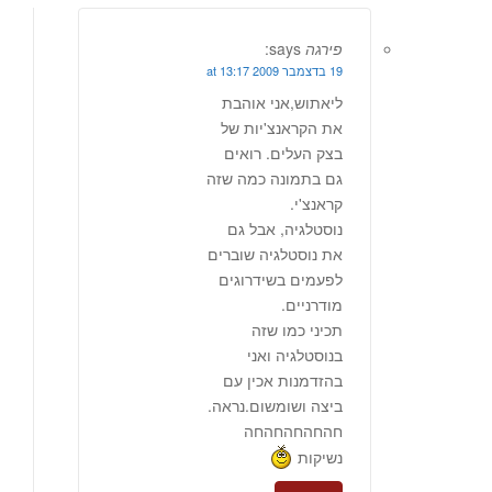
פירגה
says:
19 בדצמבר 2009 at 13:17
ליאתוש,אני אוהבת
את הקראנצ'יות של
בצק העלים. רואים
גם בתמונה כמה שזה
קראנצ'י.
נוסטלגיה, אבל גם
את נוסטלגיה שוברים
לפעמים בשידרוגים
מודרניים.
תכיני כמו שזה
בנוסטלגיה ואני
בהזדמנות אכין עם
ביצה ושומשום.נראה.
חהחהחהחהחה
נשיקות