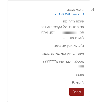
ליאתי
says:
19 בדצמבר 2009 at 12:43
פירגה מדהימה
אני מתכננת על הקניש הזה כבר
המוןןןןןןןןןןןןןןןןןןןןןןןן זמן, מתה
לטעום אותו….
ולא, לא אכין עם ביצה
אעשה בדיוק כפי שאתה עושה….
נוסטלגיה כבר אמרנו???????
!!!!!!!!
אוהבת,
ליאתי :P
Reply