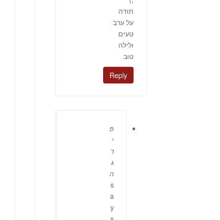
תודה
על ערב
טעים
ולילה
טוב
Reply
פ
י
ר
ג
ה
s
a
y
s