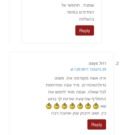
שמנת . תחפשי על
המדפים בסופר.
בהצלחה
Reply
רחל
says:
23 בדצמבר 2011 at 1:20
איזו אשה מקסימה את. פשוט
גדולהמהחיים. מיד עונה ומתיחסת
לכל שאלה. אנסה מחר לחפש את
התחליף שהיצעת ואדווח לך ברגע
שא
כין. ושוב חיבוק ענק ואהבה רבה
Reply