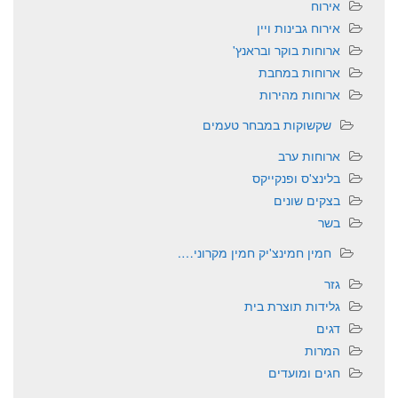
אירוח
אירוח גבינות ויין
ארוחות בוקר ובראנץ'
ארוחות במחבת
ארוחות מהירות
שקשוקות במבחר טעמים
ארוחות ערב
בלינצ'ס ופנקייקס
בצקים שונים
בשר
חמין חמינצ'יק חמין מקרוני….
גזר
גלידות תוצרת בית
דגים
המרות
חגים ומועדים