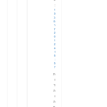
:
1
3
ב
מ
ר
ץ
2
0
1
2
a
t
5
:
5
7
ת
ו
ד
ה
ו
ה
מ