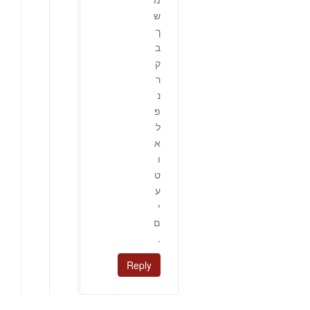
ש
ך
ב
ק
ר
נ
פ
ל
א
ו
ט
ע
י
ם
.
Reply