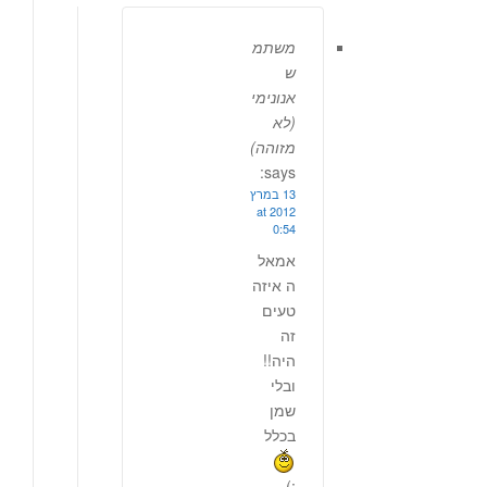
משתמ
ש
אנונימי
(לא
מזוהה)
says:
13 במרץ
2012 at
0:54
אמאל
ה איזה
טעים
זה
היה!!
ובלי
שמן
בכלל
;)