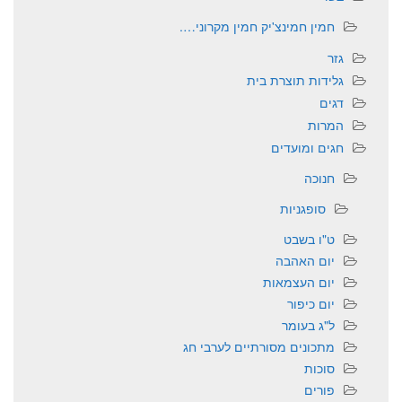
חמין חמינצ'יק חמין מקרוני….
גזר
גלידות תוצרת בית
דגים
המרות
חגים ומועדים
חנוכה
סופגניות
ט"ו בשבט
יום האהבה
יום העצמאות
יום כיפור
ל"ג בעומר
מתכונים מסורתיים לערבי חג
סוכות
פורים