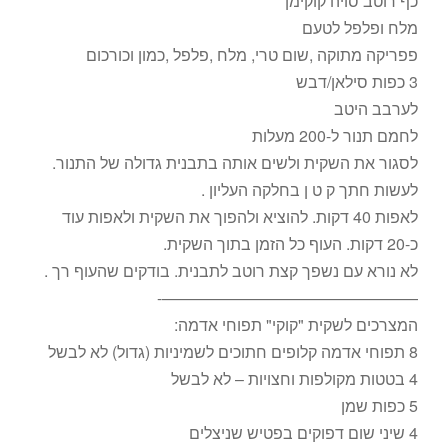
כף רוטב סויה קוקימן
מלח ופלפל לטעם
פפריקה מתוקה ,שום טרי, מלח ,פלפל ,כמון וכורכום
3 כפות סילאן/דבש
לערבב היטב
לחמם תנור ל-200 מעלות
לסגור את השקית ולשים אותה בתבנית גדולה של התנור.
לעשות חתך ק ט ן בחלקה העליון .
לאפות 40 דקות. להוציא ולהפוך את השקית ולאפות עוד
כ-20 דקות. העוף כל הזמן בתוך השקית.
לא נורא עם נשפך קצת רוטב לתבנית. בודקים שהעוף רך .
————————————————-
המצרכים לשקית "קוקי" תפוחי אדמה:
8 תפוחי אדמה קלופים חתוכים לשמיניות (גדול) לא לבשל
4 בטטות מקולפות וחצויות – לא לבשל
5 כפות שמן
4 שיני שום דפוקים בפטיש שניצלים