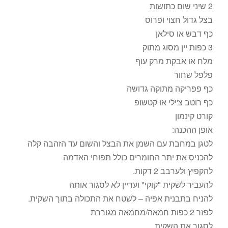
2 שיני שום כתושות
בצל גדול חצוי ופרוס
כף דבש או סילאן
3 כפות יין מסוג מתוק
מלח או אבקת מרק עוף
פלפל שחור
כף פפריקה מתוקה גדושה
כף רוטב צ'ילי או קטשופ
קורט קינמון
אופן ההכנה:
לטגן במחבת עם השמן את הבצל והשום עד הזהבה קלה
להכניס את יתר החומרים כולל תפוחי האדמה
להקפיץ ולערבב 2 דקות.
להעביר לשקית "קוקי" ועדיין לא לסגור אותה
להניח בתבנית אפיה – לשטח את התכולה בתוך השקית.
לפזר 2 כפות חמאה/מחמאה מגוררת
לסגור את השקית .