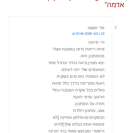
אדמה
”
מרי
says:
22 במאי 2008 at 20:46
היי פירגה
איזה ריחות נדפו במטבח אצלי
מהמתכון הזה.
יצא מצוין.נראה נהדר וכרגיל מחר
הטועמים שלי יחוו דעתם.
לא הוספתי כוס מים בשקית
העוף.מעדיפה בדרך כלל פחות
נוזלים.בכל מקרה הצטברו נוזלי
הרוטב ומיצי העוף.
תודה על המתכון.
אגב..מתכון רולדת
הבסקויטים+סילאן וטחינה [לא
מוצאת אותו בבלוג שלך]להיט
היסטרי ומבוקש מאוד.בתי הכינה