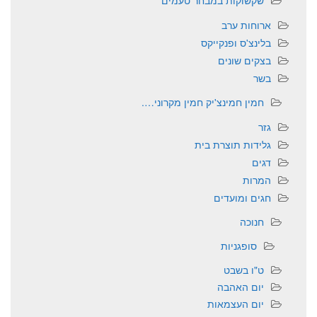
שקשוקות במבחר טעמים
ארוחות ערב
בלינצ'ס ופנקייקס
בצקים שונים
בשר
חמין חמינצ'יק חמין מקרוני….
גזר
גלידות תוצרת בית
דגים
המרות
חגים ומועדים
חנוכה
סופגניות
ט"ו בשבט
יום האהבה
יום העצמאות