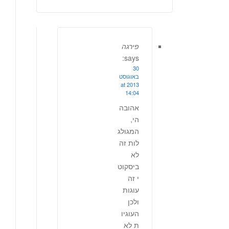
פירגה
says:
30
באוגוסט
2013 at
14:04
אהובה
הי,
המגולג
לות זה
לא
ביסקוט
י זה
עוגות
ולכן
העוגיו
ת לא