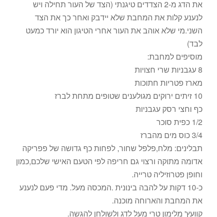
את הדג מ-2 הצדדים טיגנתי (הצד של העור תחילה ויש
לנענע קלות את המחבת שלא יידבק ואחר כך את הצד
השני.מי שלא אוהב את העור אחרי הטיגון הוא יורד כמעט
לבד)
מוסיפים למחבת:
8 עגבניות שרי חצויות
מארז פטריות חתוכות
10 זיתים ירוקים מגולענים שטופים מתחת לברז
כף וחצי רסק עגבניות
1/2 כפית סוכר
3/4 כוס מים מהברז
תבלינים: מלח,פלפל שחור, לפחות כף גדושה של פפריקה
אדומה מתוקה ורצוי גם חריפה לפי הטעם האישי שלכם,כמון
וחופן פטרוזיליה טרייה.
כ-10 דקות על להבה בינונית .המכסה מעל. מדי פעם לנענע
את המחבת והארוחה מוכנה.
קוועץ' מלימון טרי מעל לדג ולשולחן להגשה.