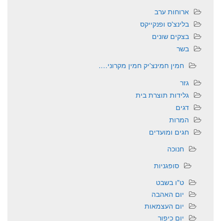
ארוחות ערב
בלינצ'ס ופנקייקס
בצקים שונים
בשר
חמין חמינצ'יק חמין מקרוני….
גזר
גלידות תוצרת בית
דגים
המרות
חגים ומועדים
חנוכה
סופגניות
ט"ו בשבט
יום האהבה
יום העצמאות
יום כיפור