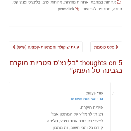
,
,
,
,
ארוחות במחבת
ארוחות מהירות
ארוחות ערב
בלינצ'ס ופנקייקס
.
.
,
חנוכה
מתכונים לשבועות
permalink
Post
סלט כוסמת
עוגת שוקולד והפתעות-קפואה (שיש)
navigation
5 thoughts on “
בלינצ'ס פטריות מוקרם
בגבינה טל העמק
”
שרי
says:
13 במאי 2009 at 15:01
פירגה היקרה,
רציתי להמליץ על המתכון אבל
לצערי רק כוכב אחד נצבע, סליחה
קודם כל והכי חשוב, זה מתכון