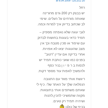
20 בנובמבר 2009 at 6:54
רחל
יש בבצק רק 200 גרם מרגרינה
שאותה מורחים על העלים. שימי
לב שכתוב בדיוק איך למרוח וכמה.
לגבי עוגה שלא נאפתה מספיק –
תמיד כדאי בעוגות בחושות לבדוק
עם שיפוד או סכין מטבח וכך אין
מצב שהעוגות יצאו לא אפויות.
אחרי בדיקה אם עדיין "רטוב"
בפנים כמו שאני כותבת תמיד יש
לכסות ב ר פ י ו ן בניר כסף
ולהמשיך לאפות עוד מספר דקות.
ריגשת אותי מאד עם התגובה
הנפלאה שלך על האתר שלי. כיף לי
שאתם משתפים אותי בתוצאות.
מקווה שתמשיכי להכין,להנות
ושיהיה תמיד רק טעים.
בכיף של כולנו