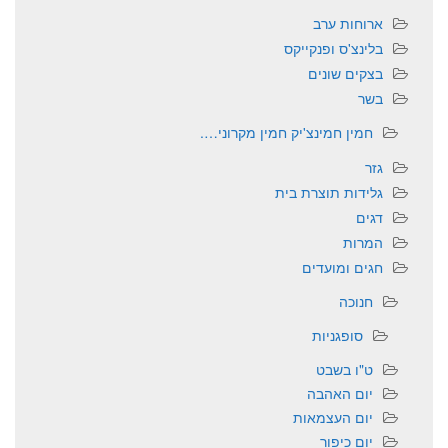
ארוחות ערב
בלינצ'ס ופנקייקס
בצקים שונים
בשר
חמין חמינצ'יק חמין מקרוני….
גזר
גלידות תוצרת בית
דגים
המרות
חגים ומועדים
חנוכה
סופגניות
ט"ו בשבט
יום האהבה
יום העצמאות
יום כיפור