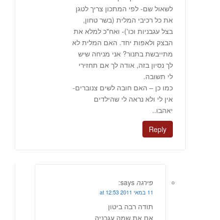
לשאול שם- לפי המתכון צריך לטגן
את כל רכיבי המלית (בשר טחון,
בצל עגבניות וכו')- ואח"כ למלא את
הבצק ולאפות יחד. האם המלית לא
מתייבשת בתנור? אני מניחה שיש
לך נסיון בזה, אודה לך אם תחזירי
לי תשובה.
כמו כן – האם חובה לשים צנוברים-
אין לי ולא נראה לי שהילדים
יאהבו..
Reply
פירגה
says:
11 במאי 2011 at 12:53
תודה רבה ביטון
אם את שמה עגבניה