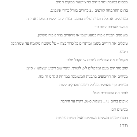
מכסים במגבת ומתפיחים כחצי שעה במקום חמים.
בתום ההתפחה קורצים 25 כדורים בגודל כדורי פינפונג.
מערבלים את כל חומרי המלית במעבד מזון רק עד ליצירת עיסה אחידה.
אפשר לערבב היטב ביד.
משמנים תבנית אפיה במעט שמן או מרפדים בניר אפיה משומן.
טובלים את הידיים בשמן ומותחים כל כדור בצק – על משטח מקומח עד שמתקבל
ריבוע.
מקפלים את השוליים למרכז שיתקבל מלבן.
שוב מותחים מעט ומקפלים ל-2 לאורך. ונוצר שוב ריבוע. שצלעו 7 ס"מ.
מניחים את הריבועים בתבנית המשומנת במרחק 3 ס"מ זה מזו.
מניחים כף מהמלית על כל ריבוע ומהדקים קלות.
לפזר את הצנוברים מעל.
אופים בחום 175 מעלות כ-20 דקות עד הזהבה.
מגישים חם.
דבש רימונים משיגים בשווקים ואצל חנויות ערביות.
תהנו