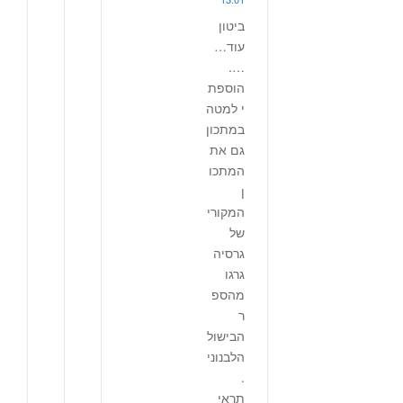
ביטון
עוד…
….
הוספת
י למטה
במתכון
גם את
המתכו
ן
המקורי
של
גרסיה
גרגו
מהספ
ר
הבישול
הלבנוני
.
תראי