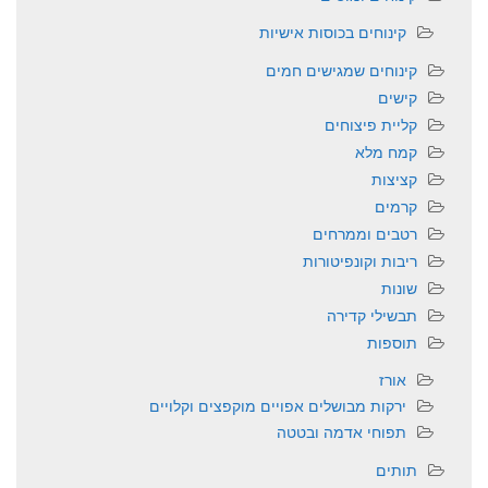
קינוחים בכוסות אישיות
קינוחים שמגישים חמים
קישים
קליית פיצוחים
קמח מלא
קציצות
קרמים
רטבים וממרחים
ריבות וקונפיטורות
שונות
תבשילי קדירה
תוספות
אורז
ירקות מבושלים אפויים מוקפצים וקלויים
תפוחי אדמה ובטטה
תותים