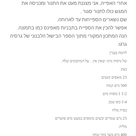
אחרי האפייה, אני מצננת מעט את התנור ומכניסה את
המגש כולו לתנור סגור .
שם נשארים הספייחות עד לארוחה.
אפשר להכין את הספייח בתבניות מאפינס כמו בתמונה.
הנה המתכון המקורי מתוך הספר הבישול הלבנוני של גרסיה
גרגו:
לחמה בעג'ין
של גרסיה גרגו- שאין אין…על המתכונים שלה.
בצק:
25 מאפים קטנים
500 גרם קמח
2\1 1 כוסות מים
4\1 כוס שמן
כפית מלח
25 גרם שמרים יבשים מומסים במעט מים פושרים
מלית:
400 גרם בשר בקר טחון