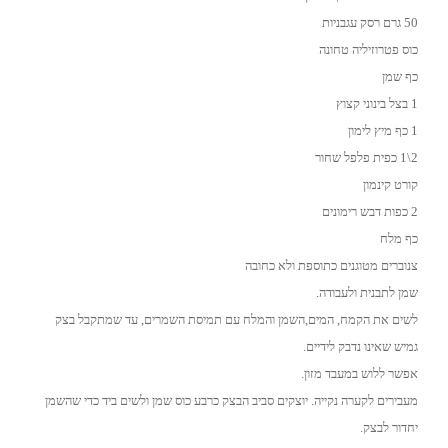
50 גרם רסק עגבניות
כוס פטרוזיליה טחונה
כף שמן
1 בצל בינוני קצוץ
1 כף מיץ לימון
2\1 כפית פלפל שחור
קורט קינמון
2 כפות דבש רימונים
כף מלח
צנוברים מטוגנים כתוספת ולא כחובה
שמן לתבנית ולעבודה.
לשים את הקמח, המים,השמן והמלח עם תמיסת השמרים, עד שמתקבל בצק
גמיש שאינו נדבק לידיים.
אפשר ללוש במעבד מזון.
מעבירים לקערה נקייה. יוצקים סביב הבצק כרבע כוס שמן ולשים ביד כדי שהשמן
יחדור לבצק.