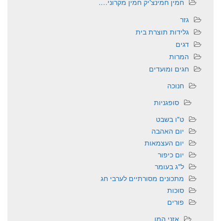
חמין חמינצ'יק חמין מקרוני….
גזר
גלידות תוצרת בית
דגים
המרות
חגים ומועדים
חנוכה
סופגניות
ט"ו בשבט
יום האהבה
יום העצמאות
יום כיפור
ל"ג בעומר
מתכונים מסורתיים לערבי חג
סוכות
פורים
אזני המן