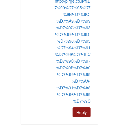
http://pirge.co.il/%D
7%90%D7%95%D7
%9B%D7%9C-
%D7%A9%D7%99
%D7%9C%D7%93
%D7%99%D7%9D-
%D7%90%D7%95
%D7%94%D7%91
%D7%99%D7%9D/
%D7%9C%D7%97
%D7%9E%D7%A0
%D7%99%D7%95
%D7%AA-
%D7%91%D7%A8
%D7%96%D7%99
%D7%9C
Reply