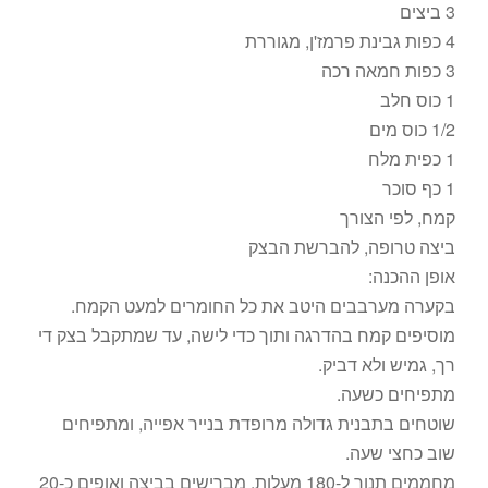
3 ביצים
4 כפות גבינת פרמז'ן, מגוררת
3 כפות חמאה רכה
1 כוס חלב
1/2 כוס מים
1 כפית מלח
1 כף סוכר
קמח, לפי הצורך
ביצה טרופה, להברשת הבצק
אופן ההכנה:
בקערה מערבבים היטב את כל החומרים למעט הקמח.
מוסיפים קמח בהדרגה ותוך כדי לישה, עד שמתקבל בצק די
רך, גמיש ולא דביק.
מתפיחים כשעה.
שוטחים בתבנית גדולה מרופדת בנייר אפייה, ומתפיחים
שוב כחצי שעה.
מחממים תנור ל-180 מעלות. מברישים בביצה ואופים כ-20