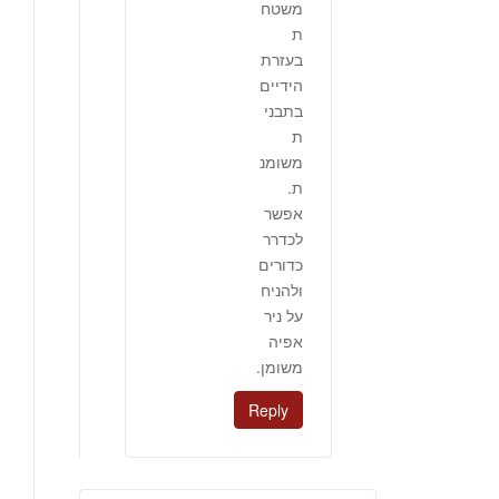
משטח
ת
בעזרת
הידיים
בתבני
ת
משומנ
ת.
אפשר
לכדרר
כדורים
ולהניח
על ניר
אפיה
משומן.
Reply