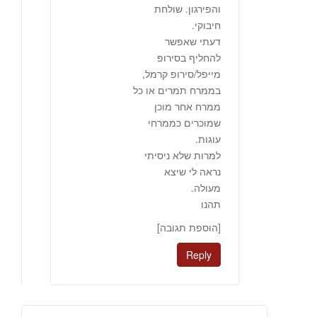
והפירגון. שולחת
חיבוקי.
דעתי שאפשר
להחליף בסירופ
מייפל/סירופ קרמל,
בממרח תמרים או כל
ממרח אחר מוכן
שמוכרים כממרחי
עוגות.
למרות שלא ניסיתי
נראה לי שיצא
מעולה.
תהנו
[הוספת תגובה]
Reply