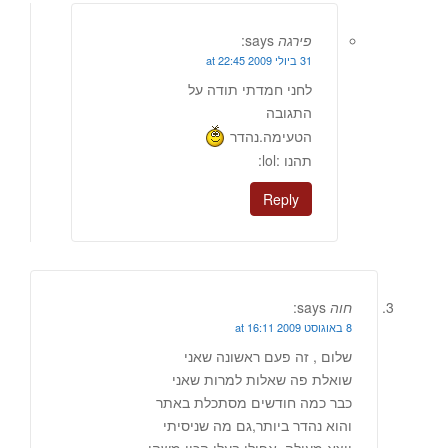
פירגה
says:
31 ביולי 2009 at 22:45
לחני חמדתי תודה על
התגובה
הטעימה.נהדר
תהנו :lol:
Reply
חוה
says:
8 באוגוסט 2009 at 16:11
שלום , זה פעם ראשונה שאני
שואלת פה שאלות למרות שאני
כבר כמה חודשים מסתכלת באתר
והוא נהדר ביותר,גם מה שניסיתי
יוצא מעולה, אפילו בעלי הכין משהו