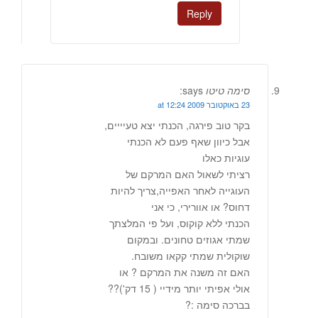
Reply
סימה טיטו
says:
23 באוקטובר 2009 at 12:24
בקר טוב פירגה, הכנתי יצא טעיייים,
אבל כיוון שאף פעם לא הכנתי
עוגיות כאלו
רציתי לשאול האם המרקם של
העוגייה לאחר האפייה,צריך להיות
דחוס? או אוורירי, כי אני
הכנתי ללא קוקוס, ועל פי המלצתך
שמתי אגוזים טחונים. ובמקום
שוקולית שמתי קקאו משובח.
האם זה משנה את המרקם ? או
אולי אפיתי יותר מידיי ( 15 דק')??
בברכה סימה :?