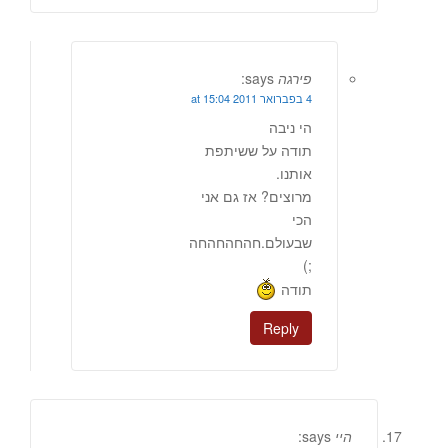
פירגה
says:
4 בפברואר 2011 at 15:04
הי ניבה
תודה על ששיתפת
אותנו.
מרוצים? אז גם אני
הכי
שבעולם.חהחהחהחה
;)
תודה
Reply
היי
says: