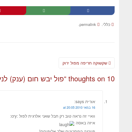
כללי.
.
permalink
שקשוקה חריפה מפול ירוק
10 thoughts on “
פול יבש חום (ענק) לני
אורית
says:
16 במאי 2010 at 20:05
וואיי זה נראה טוב רק חבל שאני אלרגית לפול :cry:
איזה באסה
פיירגה המתכונים שלך אלופיםם!