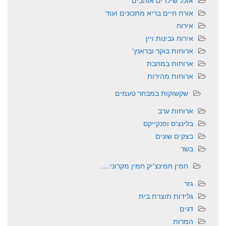
אוכל שילדים אוהבים
אורח חיים בריא מתכונים ועוד
אירוח
אירוח גבינות ויין
ארוחות בוקר ובראנץ'
ארוחות במחבת
ארוחות מהירות
שקשוקות במבחר טעמים
ארוחות ערב
בלינצ'ס ופנקייקס
בצקים שונים
בשר
חמין חמינצ'יק חמין מקרוני….
גזר
גלידות תוצרת בית
דגים
המרות