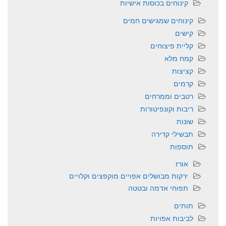
קינוחים בכוסות אישיות
קינוחים שמגישים חמים
קישים
קליית פיצוחים
קמח מלא
קציצות
קרמים
רטבים וממרחים
ריבות וקונפיטורות
שונות
תבשילי קדירה
תוספות
אורז
ירקות מבושלים אפויים מוקפצים וקלויים
תפוחי אדמה ובטטה
תותים
לביבות אפויות