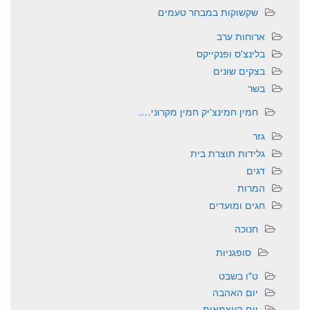
שקשוקות במבחר טעמים
ארוחות ערב
בלינצ'ס ופנקייקס
בצקים שונים
בשר
חמין חמינצ'יק חמין מקרוני….
גזר
גלידות תוצרת בית
דגים
המרות
חגים ומועדים
חנוכה
סופגניות
ט"ו בשבט
יום האהבה
יום העצמאות