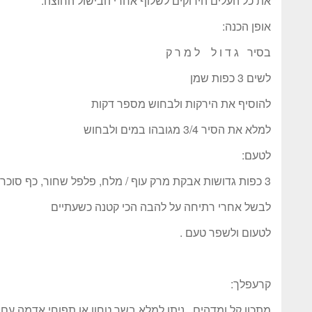
את כל העלים הירוקים לשלוף אחרי הבישול החוצה.
אופן הכנה:
בסיר ג ד ו ל ל מ ר ק
לשים 3 כפות שמן
להוסיף את הירקות ולבחוש מספר דקות
למלא את הסיר 3/4 מגובהו במים ולבחוש
לטעם:
3 כפות גדושות אבקת מרק עוף / מלח, פלפל שחור, כף סוכר.
לבשל אחרי רתיחה על להבה הכי קטנה כשעתיים
לטעום ולשפר טעם .
קרעפלך:
מתכון קל ומדהים . ניתן למלא בשר טחון או תפוחי אדמה עם 