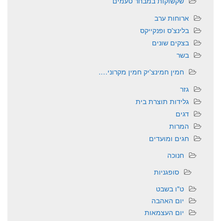
שקשוקות במבחר טעמים
ארוחות ערב
בלינצ'ס ופנקייקס
בצקים שונים
בשר
חמין חמינצ'יק חמין מקרוני….
גזר
גלידות תוצרת בית
דגים
המרות
חגים ומועדים
חנוכה
סופגניות
ט"ו בשבט
יום האהבה
יום העצמאות