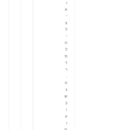
ו
א
י
צ
ל
י
ח
ל
ס
ד
ר
.
ח
ג
ש
ב
ו
ע
ו
ת