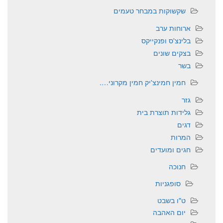
שקשוקות במבחר טעמים
ארוחות ערב
בלינצ'ס ופנקייקס
בצקים שונים
בשר
חמין חמינצ'יק חמין מקרוני….
גזר
גלידות תוצרת בית
דגים
המרות
חגים ומועדים
חנוכה
סופגניות
ט"ו בשבט
יום האהבה