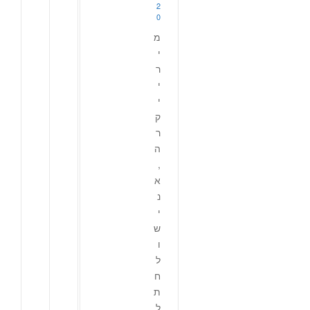
2
0
מ
י
ר
י
י
ק
ר
ה
,
א
נ
י
ש
ו
ל
ח
ת
ל