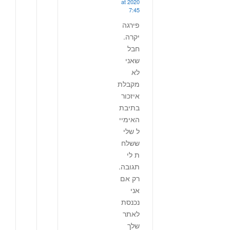
2020 at
7:45
פירגה
יקרה.
חבל
שאני
לא
מקבלת
איזכור
בתיבת
האימיי
ל שלי
ששלח
ת לי
תגובה.
רק אם
אני
נכנסת
לאתר
שלך