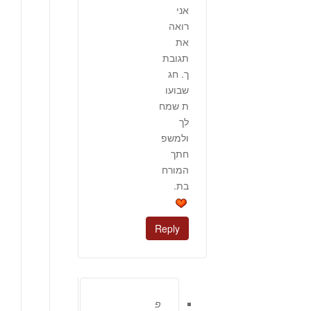
אני
רואה
את
תגובת
ך. חג
שבועו
ת שמח
לך
ולמשפ
חתך
המורח
בת.
Reply
פ