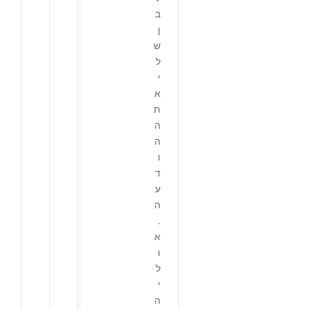
ב
ן
ש
ל
י
א
ת
ה
ה
ו
ד
ע
ה
.
א
ו
ל
י
ה