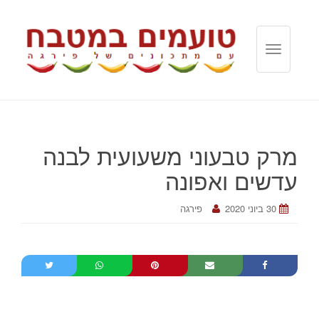
T
o
g
g
l
e
מרק טבעוני משעועית לבנה
n
a
עדשים ואפונה
v
i
30 ביוני 2020
פירגה
g
a
t
i
o
n