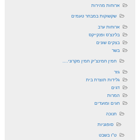
ארוחות מהירות
שקשוקות במבחר טעמים
ארוחות ערב
בלינצ'ס ופנקייקס
בצקים שונים
בשר
חמין חמינצ'יק חמין מקרוני….
גזר
גלידות תוצרת בית
דגים
המרות
חגים ומועדים
חנוכה
סופגניות
ט"ו בשבט