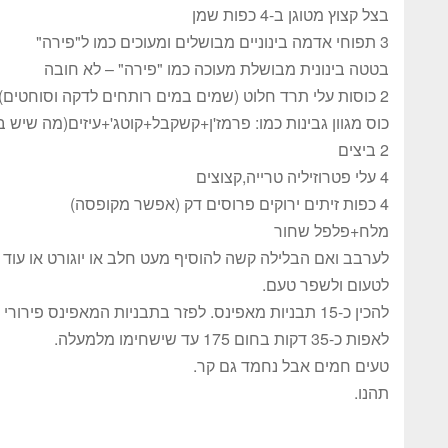
בצל קצוץ מטוגן ב-4 כפות שמן
3 תפוחי אדמה בינוניים מבושלים ומעוכים כמו ל"פירה"
בטטה בינונית מבושלת מעוכה כמו "פירה" – לא חובה
2 כוסות עלי תרד חלוט (שמים במים רותחים לדקה וסוחטים)
כוס מגוון גבינות כמו: פרמז'ן+קשקבל+קוטג'+עיזים(מה שיש ב
2 ביצים
4 עלי פטרוזיליה טרייה,קצוצים
4 כפות זיתים ירוקים פרוסים דק (אפשר מקופסה)
מלח+פלפל שחור
לערבב ואם הבלילה קשה להוסיף מעט חלב או יוגורט או עוד 
לטעום ולשפר טעם.
להכין כ-15 תבניות מאפינס. לפזר בתבניות המאפינס פירורי לחם ולצקת מהבלילה 3/4 גובה
לאפות כ-35 דקות בחום 175 עד שישחימו מלמעלה.
טעים חמים אבל נחמד גם קר.
תהנו.