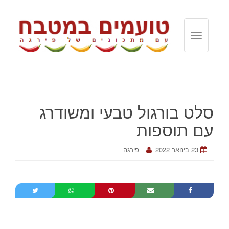
T
o
g
g
l
e
סלט בורגול טבעי ומשודרג
n
a
עם תוספות
v
i
23 בינואר 2022
פירגה
g
a
t
i
o
n