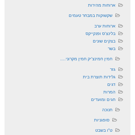
ארוחות מהירות
שקשוקות במבחר טעמים
ארוחות ערב
בלינצ'ס ופנקייקס
בצקים שונים
בשר
חמין חמינצ'יק חמין מקרוני….
גזר
גלידות תוצרת בית
דגים
המרות
חגים ומועדים
חנוכה
סופגניות
ט"ו בשבט