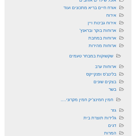
אורח חיים בריא מתכונים ועוד
אירוח
אירוח גבינות ויין
ארוחות בוקר ובראנץ'
ארוחות במחבת
ארוחות מהירות
שקשוקות במבחר טעמים
ארוחות ערב
בלינצ'ס ופנקייקס
בצקים שונים
בשר
חמין חמינצ'יק חמין מקרוני….
גזר
גלידות תוצרת בית
דגים
המרות