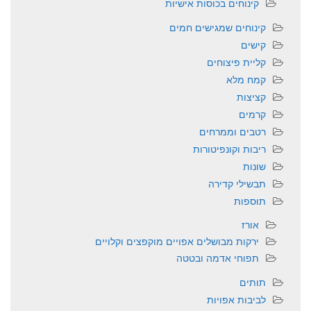
קינוחים בכוסות אישיות
קינוחים שמגישים חמים
קישים
קליית פיצוחים
קמח מלא
קציצות
קרמים
רטבים וממרחים
ריבות וקונפיטורות
שונות
תבשילי קדירה
תוספות
אורז
ירקות מבושלים אפויים מוקפצים וקלויים
תפוחי אדמה ובטטה
תותים
לביבות אפויות