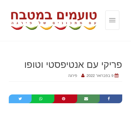
T
o
g
g
l
e
פריקי עם אנטיפסטי וטופו
n
a
v
9 בפברואר 2022
פירגה
i
g
a
t
i
o
n