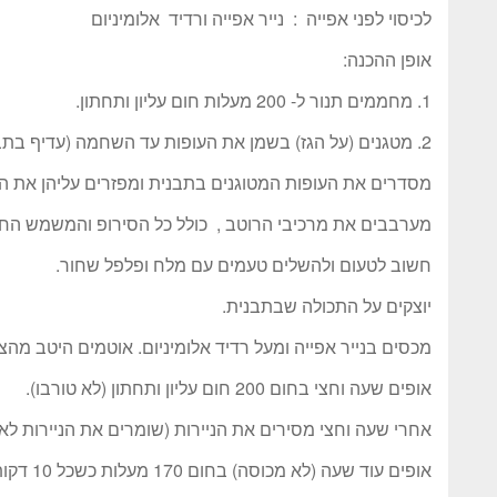
לכיסוי לפני אפייה : נייר אפייה ורדיד אלומיניום
אופן ההכנה:
1. מחממים תנור ל- 200 מעלות חום עליון ותחתון.
2. מטגנים (על הגז) בשמן את העופות עד השחמה (עדיף בתבנית פסים).
מסדרים את העופות המטוגנים בתבנית ומפזרים עליהן את ה
מערבבים את מרכיבי הרוטב , כולל כל הסירופ והמשמש החצ
חשוב לטעום ולהשלים טעמים עם מלח ופלפל שחור.
יוצקים על התכולה שבתבנית.
מכסים בנייר אפייה ומעל רדיד אלומיניום. אוטמים היטב מהצ
אופים שעה וחצי בחום 200 חום עליון ותחתון (לא טורבו).
אחרי שעה וחצי מסירים את הניירות (שומרים את הניירות לאח
אופים עוד שעה (לא מכוסה) בחום 170 מעלות כשכל 10 דקות מרטיבים את העופות ברוטב