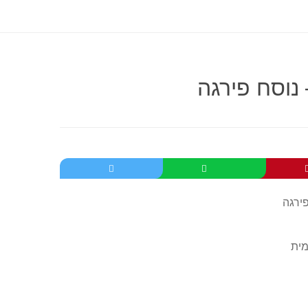
 נוסח פירגה
מית