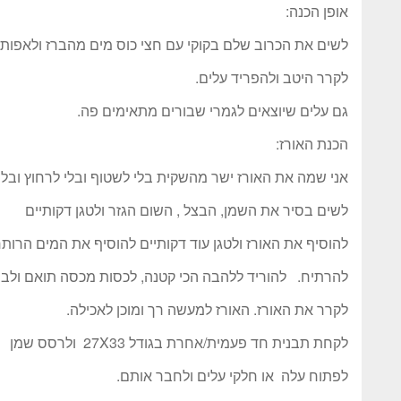
אופן הכנה:
לשים את הכרוב שלם בקוקי עם חצי כוס מים מהברז ולאפות בתנור בחום 190 מ
לקרר היטב ולהפריד עלים.
גם עלים שיוצאים לגמרי שבורים מתאימים פה.
הכנת האורז:
אני שמה את האורז ישר מהשקית בלי לשטוף ובלי לרחוץ ובלי
לשים בסיר את השמן, הבצל , השום הגזר ולטגן דקותיים
להוסיף את האורז ולטגן עוד דקותיים להוסיף את המים הרותח
להרתיח. להוריד ללהבה הכי קטנה, לכסות מכסה תואם ולבשל 20 דק
לקרר את האורז. האורז למעשה רך ומוכן לאכילה.
לקחת תבנית חד פעמית/אחרת בגודל 27X33 ולרסס שמן
לפתוח עלה או חלקי עלים ולחבר אותם.