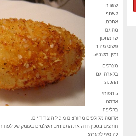
ששווה
לשתף
אתכם.
מה גם
שהמתכון
פשוט מהיר
זמין ומשביע.
מצרכים
בקערה וגם
ההכנה:
5 תפוחי
אדמה
בקליפה
אדומה מקולפים מחורצים מ כ ל ה צ ד ד י ם.
חורצים בסכין חדה את התפוחים השלמים בעומק של לפחות 1 ס"מ בזהירות לא לבצוע אותם
להוסיף לקערה: