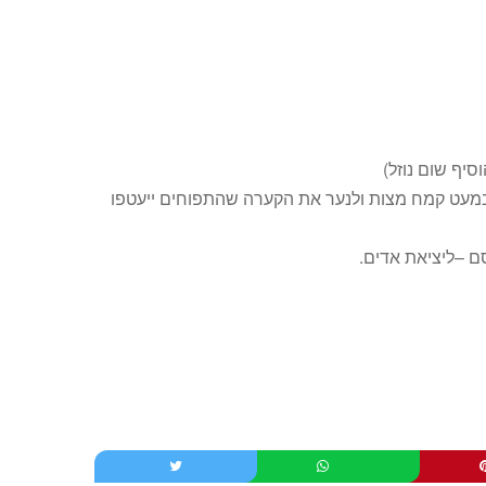
יף שום נוזל)
לחם מעורבבים במעט קמח מצות ולנער את הקערה שהתפוחים ייעטפו
ם –ליציאת אדים.