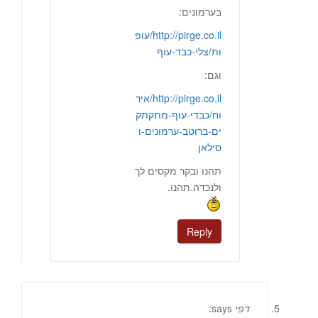
בערמונים:
http://pirge.co.il/עופ
ות/צלי-כבד-עוף
וגם:
http://pirge.co.il/איר
וח/כבדי-עוף-מתקתק
ים-ברוטב-ערמונים-ו
סילאן
תהנו ובקר מקסים לך
ולנכדה.תהנו.
Reply
דפי
says: