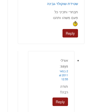
שטידת-שוקולד-גבינה
תבחרי ותכיני כל
פעם משהו ותהנו
Reply
אורלי
says:
2 במאי
2011 at
12:55
תודה
רבה!!
Reply