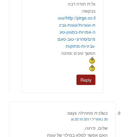
גלית תודה רבה
בבקשה:
http://pirge.co.il/עוגו
ת-ועוגיות/עוגות-גבינ
ה-אפויות-במגוון-טע
מים/סהרוני-טוב-טעם
-גביניות-מתוקות
המשך טעים ומהנה
Reply
בשלנית מתחילה
says:
30 באפריל 2011 at 20:10
שלום, פירגה,
האם אפשר למלא במילוי של עוגת