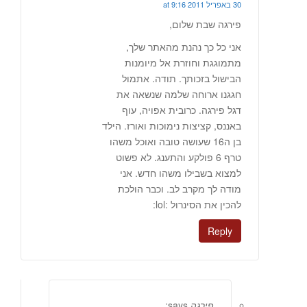
30 באפריל 2011 at 9:16
פירגה שבת שלום,
אני כל כך נהנת מהאתר שלך,
מתמוגגת וחוזרת אל מיומנות
הבישול בזכותך. תודה. אתמול
חגגנו ארוחה שלמה שנשאה את
דגל פירגה. כרובית אפויה, עוף
באננס, קציצות נימוכות ואורז. הילד
בן ה16 שעושה טובה ואוכל משהו
טרף 6 פולקע והתענג. לא פשוט
למצוא בשבילו משהו חדש. אני
מודה לך מקרב לב. וכבר הולכת
להכין את הסינרול :lol:
Reply
פירגה
says: