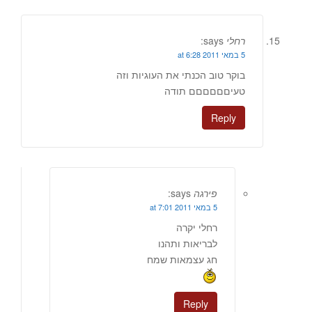
רחלי
says:
5 במאי 2011 at 6:28
בוקר טוב הכנתי את העוגיות וזה
טעיםםםםםם תודה
Reply
פירגה
says:
5 במאי 2011 at 7:01
רחלי יקרה
לבריאות ותהנו
חג עצמאות שמח
Reply