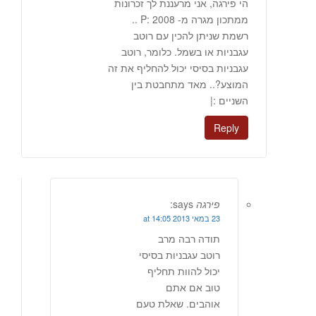
הי פירגה, אני מרעננת לך זכרונות
ממתכון מגרה מ- 2008 :P ..
רשמת שניתן להכין עם רוטב
עגבניות או בשמל. כלומר, רוטב
עגבניות בסיסי יכול להחליף את זה
המוצע?.. מאד מתחבטת בין
השניים :|
Reply
פירגה
says:
23 במאי 2013 at 14:05
תודה רבה מרב
רוטב עגבניות בסיסי
יכול להוות תחליף
טוב אם אתם
אוהבים. שאלת טעם