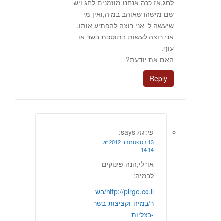
לחג,אז ככה אנחנו מוזמנים לחג ויש
שם מישהו שאוהב במיה,ואין מי
שיעשה לו אני רוצה להפתיע אותו.
אני רוצה לעשות בתוספת בשר או
עוף.
האם את יודעת?
Reply
פירגה
says:
13 בספטמבר 2012 at
14:14
אורלי,הנה פינוקים
לבמיה:
http://pirge.co.il/בש
ר/במיה-וקציצות-בשר
-בצליות