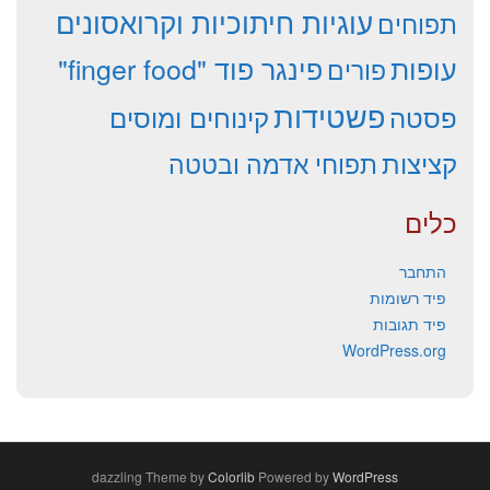
עוגיות חיתוכיות וקרואסונים
תפוחים
עופות
פינגר פוד "finger food"
פורים
פשטידות
פסטה
קינוחים ומוסים
קציצות
תפוחי אדמה ובטטה
כלים
התחבר
פיד רשומות
פיד תגובות
WordPress.org
dazzling Theme by
Colorlib
Powered by
WordPress