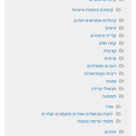
קינוחים בכוסות אישיות
קינוחים שמגישים חמים
קישים
קליית פיצוחים
קמח מלא
קציצות
קרמים
רטבים וממרחים
ריבות וקונפיטורות
שונות
תבשילי קדירה
תוספות
אורז
ירקות מבושלים אפויים מוקפצים וקלויים
תפוחי אדמה ובטטה
תותים