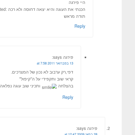
היי פירגה
הכנתי את העוגה והיא יצאה דחוסה ולא רכה :twisted: מה הסיבה?
תודה מראש
Reply
פירגה
says:
13 בפברואר 2011 at 7:58
דפי,רק ערבוב לא נכון של המצרכים.
קראי שוב ותקפידי על ה"קיפול"
בהצלחה
ותכיני שוב עוגה נפלאה.
Reply
פירגה
says:
28 במאי 2009 at 12:47