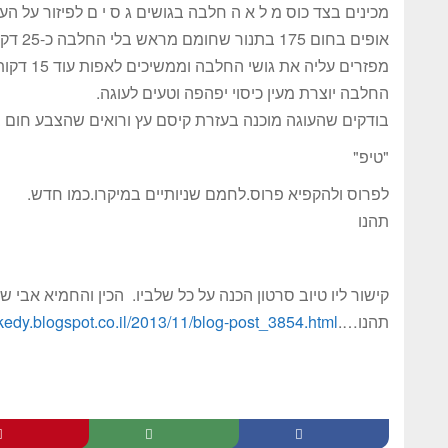
מכינים בצד כוס מ ל א ה חלבה בגושים ג ס י ם לפיזור על הע
אופים בחום 175 בתנור שחומם מראש בלי החלבה כ-25 דקות עד שהעוגה מזהיבה
מפזרים עליה את גושי החלבה וממשיכים לאפות עוד 15 דקות .
החלבה יוצרת מעין כיסוי יפהפה וטעים לעוגה.
בודקים שהעוגה מוכנה בעזרת קיסם עץ ורואים שהצבע חום ב
"טיפ"
לפרוס ולהקפיא פרוס.לחמם שניותיים במיקרו.כמו חדש.
תהנו
קישור ליו טיוב סרטון הכנה על כל שלביו. הכין והחמיא אבי ש
תהנו….
hkedy.blogspot.co.il/2013/11/blog-post_3854.html