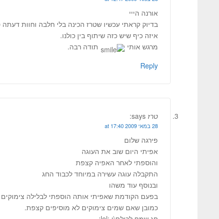
אורנה הייי
בדיוק קראתי עכשיו שטרז הכינה בלי חלבה וחוות דעתה 
איזה כיף שיש כזה שיתוף בין כולנו.
מרגש אותי
תודה רבה.
Reply
טרז
says:
28 במאי 2009 at 17:40
פירגה שלום
אפיתי היום שוב את העוגה
והוספתי לאחר האפיה קצפת
התקבלה עוגה עשירה במיוחד לכבוד החג
ובנוסף עוד משהו
בפעם הקודמת שאפיתי אותה הוספתי לבלילה צימוקים
כמובן שאם שמים צימוקים לא מוסיפים קצפת.
חג שמח לכולם\ן :lol: