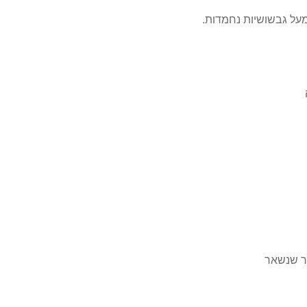
מעל גבשושיות נחמדות.
כר שנשאר