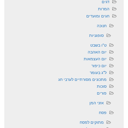
דגים
המרות
חגים ומועדים
חנוכה
סופגניות
ט"ו בשבט
יום האהבה
יום העצמאות
יום כיפור
ל"ג בעומר
מתכונים מסורתיים לערבי חג
סוכות
פורים
אזני המן
פסח
מתוקים לפסח