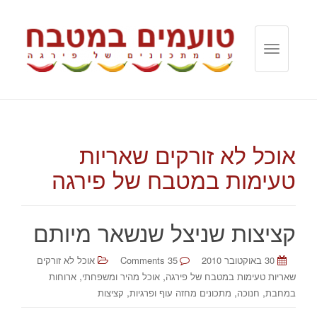
T
o
g
g
l
e
אוכל לא זורקים שאריות
n
a
טעימות במטבח של פירגה
v
i
g
קציצות שניצל שנשאר מיותם
a
t
30 באוקטובר 2010
35 Comments
אוכל לא זורקים
i
,
,
שאריות טעימות במטבח של פירגה
אוכל מהיר ומשפחתי
ארוחות
o
,
,
,
במחבת
חנוכה
מתכונים מחזה עוף ופרגיות
קציצות
n