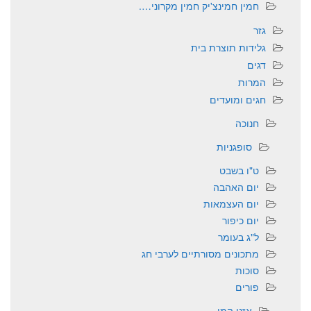
חמין חמינצ'יק חמין מקרוני….
גזר
גלידות תוצרת בית
דגים
המרות
חגים ומועדים
חנוכה
סופגניות
ט"ו בשבט
יום האהבה
יום העצמאות
יום כיפור
ל"ג בעומר
מתכונים מסורתיים לערבי חג
סוכות
פורים
אזני המן