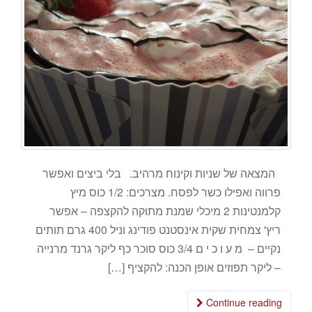
המצאה של שניות וקינוח מרהיב. בלי ביצים ואפשר
פרווה ואפילו כשר לפסח. מצרכים: 1/2 כוס מיץ
קלמנטינות 2 מיכלי שמנת מתוקה להקצפה – אפשר
ריץ' צמחית שקית אינסטנט פודינג וניל 400 גרם תותים
נקיים – מ ע ו כ י ם 3/4 כוס סוכר כף ליקר גרנד מרנייה
– ליקר תפוזים אופן הכנה: להקציף […]
Continue reading