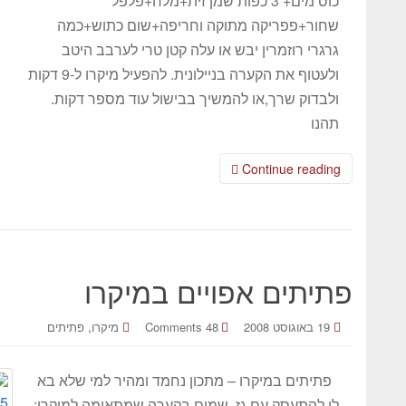
כוס מים+ 3 כפות שמן זית+מלח+פלפל
שחור+פפריקה מתוקה וחריפה+שום כתוש+כמה
גרגרי רוזמרין יבש או עלה קטן טרי לערבב היטב
ולעטוף את הקערה בניילונית. להפעיל מיקרו ל-9 דקות
ולבדוק שרך,או להמשיך בבישול עוד מספר דקות.
תהנו
Continue reading
פתיתים אפויים במיקרו
,
19 באוגוסט 2008
48 Comments
מיקרו
פתיתים
פתיתים במיקרו – מתכון נחמד ומהיר למי שלא בא
לו להתעסק עם גז. שמים בקערה שמתאימה למיקרו: