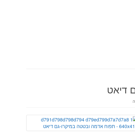
 דיאט
ה